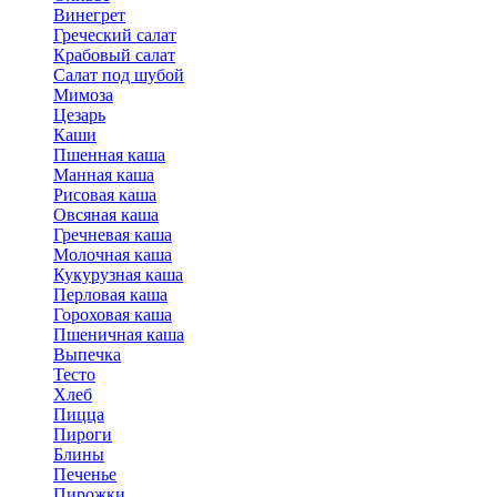
Винегрет
Греческий салат
Крабовый салат
Салат под шубой
Мимоза
Цезарь
Каши
Пшенная каша
Манная каша
Рисовая каша
Овсяная каша
Гречневая каша
Молочная каша
Кукурузная каша
Перловая каша
Гороховая каша
Пшеничная каша
Выпечка
Тесто
Хлеб
Пицца
Пироги
Блины
Печенье
Пирожки