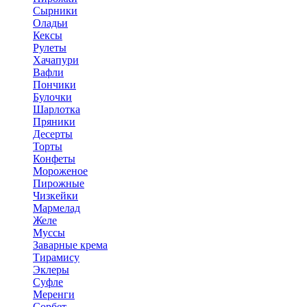
Сырники
Оладьи
Кексы
Рулеты
Хачапури
Вафли
Пончики
Булочки
Шарлотка
Пряники
Десерты
Торты
Конфеты
Мороженое
Пирожные
Чизкейки
Мармелад
Желе
Муссы
Заварные крема
Тирамису
Эклеры
Суфле
Меренги
Сорбет