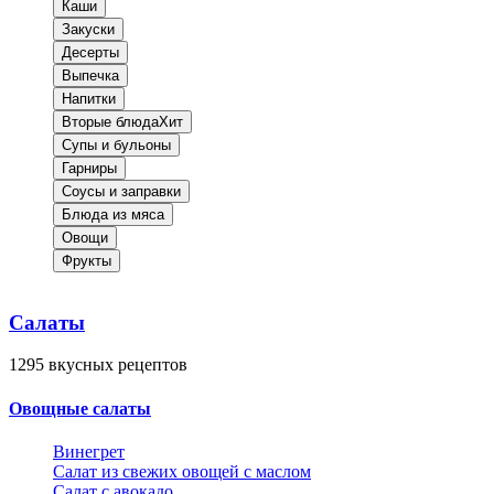
Каши
Закуски
Десерты
Выпечка
Напитки
Вторые блюда
Хит
Супы и бульоны
Гарниры
Соусы и заправки
Блюда из мяса
Овощи
Фрукты
Салаты
1295
вкусных рецептов
Овощные салаты
Винегрет
Салат из свежих овощей с маслом
Салат с авокадо