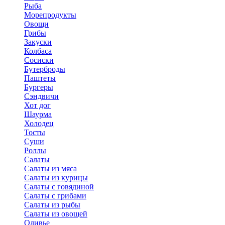
Рыба
Морепродукты
Овощи
Грибы
Закуски
Колбаса
Сосиски
Бутерброды
Паштеты
Бургеры
Сэндвичи
Хот дог
Шаурма
Холодец
Тосты
Суши
Роллы
Салаты
Салаты из мяса
Салаты из курицы
Салаты с говядиной
Салаты с грибами
Салаты из рыбы
Салаты из овощей
Оливье