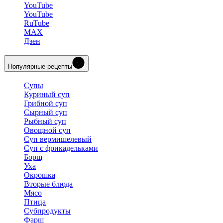
YouTube
YouTube
RuTube
MAX
Дзен
Популярные рецепты
Супы
Куриный суп
Грибной суп
Сырный суп
Рыбный суп
Овощной суп
Суп вермишелевый
Суп с фрикадельками
Борщ
Уха
Окрошка
Вторые блюда
Мясо
Птица
Субпродукты
Фарш