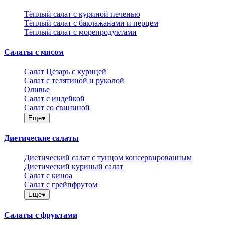
Тёплый салат с куриной печенью
Тёплый салат с баклажанами и перцем
Тёплый салат с морепродуктами
Салаты с мясом
Салат Цезарь с курицей
Салат с телятиной и руколой
Оливье
Салат с индейкой
Салат со свининой
Еще
Диетические салаты
Диетический салат с тунцом консервированным
Диетический куриный салат
Салат с киноа
Салат с грейпфрутом
Еще
Салаты с фруктами