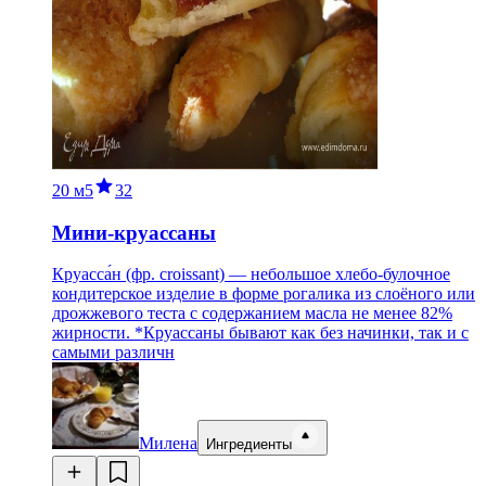
20 м
5
32
Мини-круассаны
Круасса́н (фр. croissant) — небольшое хлебо-булочное
кондитерское изделие в форме рогалика из слоёного или
дрожжевого теста с содержанием масла не менее 82%
жирности. *Круассаны бывают как без начинки, так и с
самыми различн
Милена
Ингредиенты