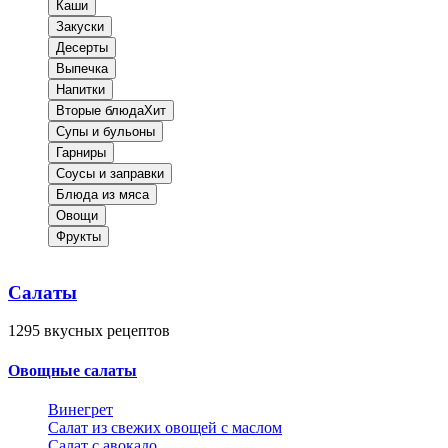
Каши
Закуски
Десерты
Выпечка
Напитки
Вторые блюда
Хит
Супы и бульоны
Гарниры
Соусы и заправки
Блюда из мяса
Овощи
Фрукты
Салаты
1295
вкусных рецептов
Овощные салаты
Винегрет
Салат из свежих овощей с маслом
Салат с авокадо