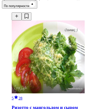
Время готовки
По популярности
Ингредиенты
Калорийность
5
28
Ризотто с мангольдом и сыром