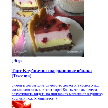
5
97
Торт Клубнично-шафрановые облака
(Tescoma)
Зимой и летом хочется чего-то легкого, вкусного и...
эксклюзивного, как этот торт! Благо, что мы имеем
возможность видеть на прилавках магазинов клубнику
круглый год. Угощайтесь :)