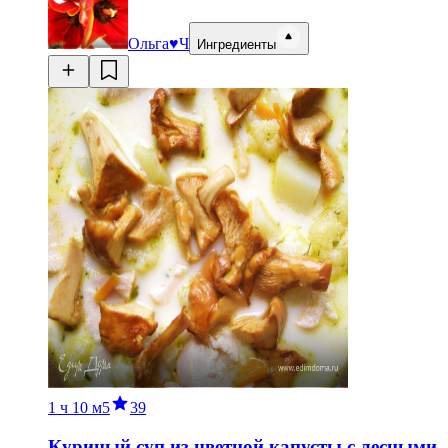
Ольга♥Ч
Ингредиенты
1 ч
10 м
5
39
Куриный суп из цветной капусты с лесными