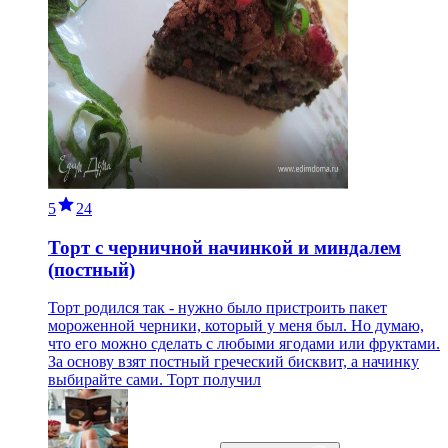
5
24
Торт с черничной начинкой и миндалем
(постный)
Торт родился так - нужно было пристроить пакет
мороженной черники, который у меня был. Но думаю,
что его можно сделать с любыми ягодами или фруктами.
За основу взят постный греческий бисквит, а начинку
выбирайте сами. Торт получил