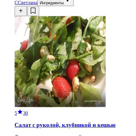
С
Светлана
Ингредиенты
5
30
Салат с руколой, клубникой и кешью