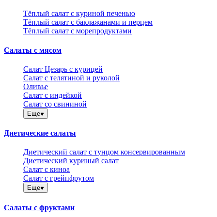
Тёплый салат с куриной печенью
Тёплый салат с баклажанами и перцем
Тёплый салат с морепродуктами
Салаты с мясом
Салат Цезарь с курицей
Салат с телятиной и руколой
Оливье
Салат с индейкой
Салат со свининой
Еще
Диетические салаты
Диетический салат с тунцом консервированным
Диетический куриный салат
Салат с киноа
Салат с грейпфрутом
Еще
Салаты с фруктами