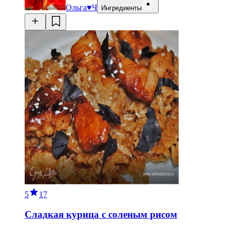
Ольга♥Ч
Ингредиенты
5
17
Сладкая курица с соленым рисом