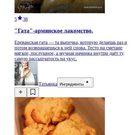
5
38
"Гата"-армянское лакомство.
Ереванская гата — та выпечка, которую делаешь раз и
потом возвращаешься к ней снова. Тесто на сметане
мягкое, послушное, а мучная начинка внутри даёт ту
самую рассыпчатость на укус.
Татьянка
Ингредиенты