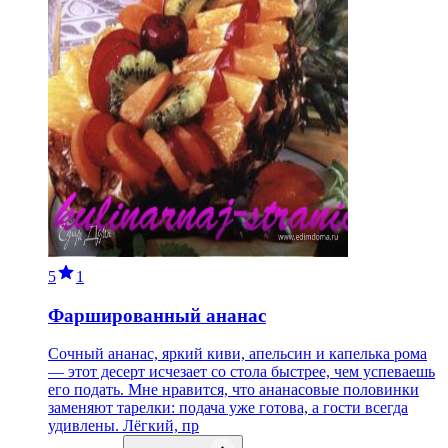
5
1
Фаршированный ананас
Сочный ананас, яркий киви, апельсин и капелька рома
— этот десерт исчезает со стола быстрее, чем успеваешь
его подать. Мне нравится, что ананасовые половинки
заменяют тарелки: подача уже готова, а гости всегда
удивлены. Лёгкий, пр