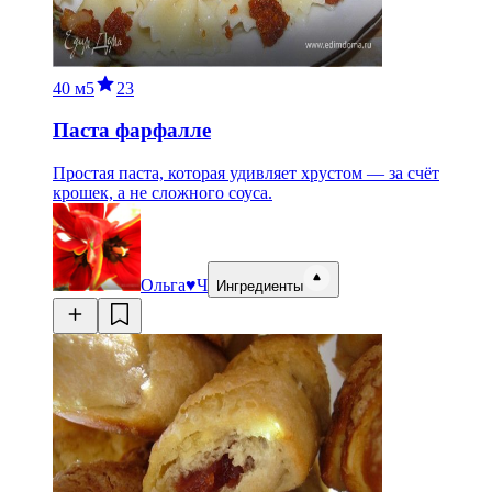
40 м
5
23
Паста фарфалле
Простая паста, которая удивляет хрустом — за счёт
крошек, а не сложного соуса.
Ольга♥Ч
Ингредиенты