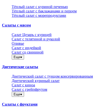
Тёплый салат с куриной печенью
Тёплый салат с баклажанами и перцем
Тёплый салат с морепродуктами
Салаты с мясом
Салат Цезарь с курицей
Салат с телятиной и руколой
Оливье
Салат с индейкой
Салат со свининой
Еще
Диетические салаты
Диетический салат с тунцом консервированным
Диетический куриный салат
Салат с киноа
Салат с грейпфрутом
Еще
Салаты с фруктами