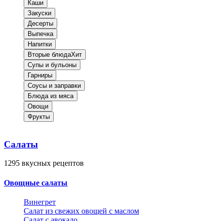
Каши
Закуски
Десерты
Выпечка
Напитки
Вторые блюда
Хит
Супы и бульоны
Гарниры
Соусы и заправки
Блюда из мяса
Овощи
Фрукты
Салаты
1295
вкусных рецептов
Овощные салаты
Винегрет
Салат из свежих овощей с маслом
Салат с авокадо