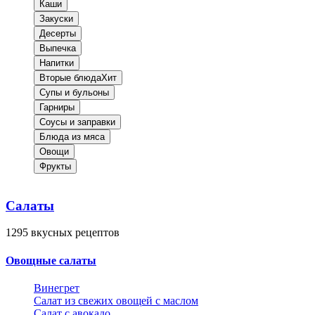
Каши
Закуски
Десерты
Выпечка
Напитки
Вторые блюда
Хит
Супы и бульоны
Гарниры
Соусы и заправки
Блюда из мяса
Овощи
Фрукты
Салаты
1295
вкусных рецептов
Овощные салаты
Винегрет
Салат из свежих овощей с маслом
Салат с авокадо