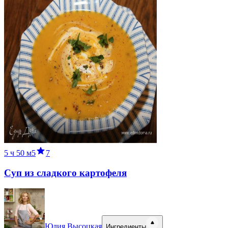
5 ч
50 м
5
7
Суп из сладкого картофеля
Юлия Высоцкая
Ингредиенты