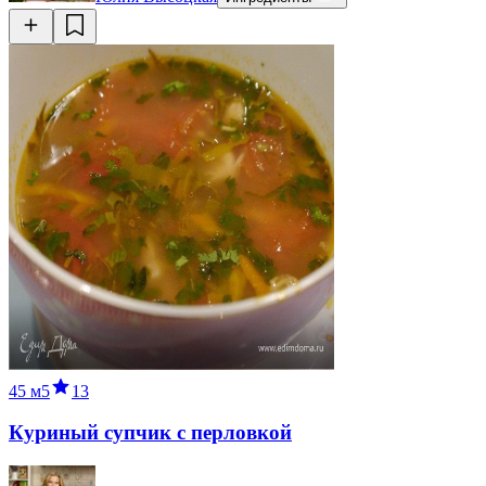
45 м
5
13
Куриный супчик с перловкой