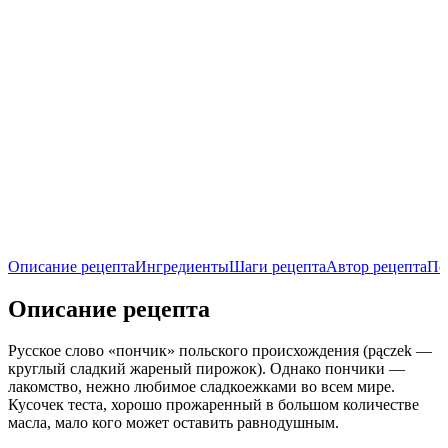
Описание рецепта
Ингредиенты
Шаги рецепта
Автор рецепта
По
Описание рецепта
Русское слово «пончик» польского происхождения (pączek —
круглый сладкий жареный пирожок). Однако пончики —
лакомство, нежно любимое сладкоежками во всем мире.
Кусочек теста, хорошо прожаренный в большом количестве
масла, мало кого может оставить равнодушным.