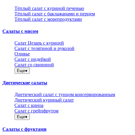
Тёплый салат с куриной печенью
Тёплый салат с баклажанами и перцем
Тёплый салат с морепродуктами
Салаты с мясом
Салат Цезарь с курицей
Салат с телятиной и руколой
Оливье
Салат с индейкой
Салат со свининой
Еще
Диетические салаты
Диетический салат с тунцом консервированным
Диетический куриный салат
Салат с киноа
Салат с грейпфрутом
Еще
Салаты с фруктами