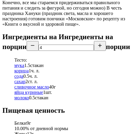
Конечно, все мы стараемся придерживаться правильного
питания и следить за фигурой, но сегодня можно) В честь
праздника Хануки (праздник света, масла и хорошего
настроения) готовим пончики «Московские» по рецепту из
«Книги о вкусной и здоровой пище».
Ингредиенты на
Ингредиенты
на
порции
порции
Тесто:
мука
1.5
стакан
корица
1
ч. л.
сода
0.5
ч. л.
сахар
2
ст. л.
сливочное масло
40
г
яйца куриные
1
шт.
молоко
0.5
стакан
Пищевая ценность
Белки
9
г
10.00
% от дневной нормы
Жиры
12
г