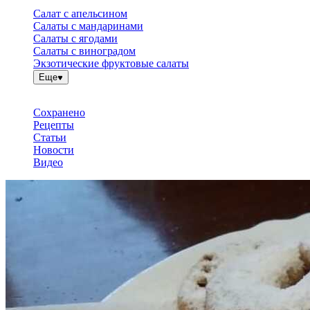
Салат с апельсином
Салаты с мандаринами
Салаты с ягодами
Салаты с виноградом
Экзотические фруктовые салаты
Еще
Сохранено
Рецепты
Статьи
Новости
Видео