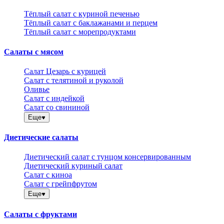
Тёплый салат с куриной печенью
Тёплый салат с баклажанами и перцем
Тёплый салат с морепродуктами
Салаты с мясом
Салат Цезарь с курицей
Салат с телятиной и руколой
Оливье
Салат с индейкой
Салат со свининой
Еще
Диетические салаты
Диетический салат с тунцом консервированным
Диетический куриный салат
Салат с киноа
Салат с грейпфрутом
Еще
Салаты с фруктами