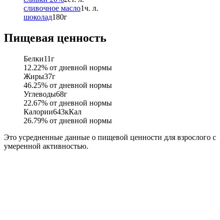
сливочное масло
1
ч. л.
шоколад
180
г
Пищевая ценность
Белки
11
г
12.22
% от дневной нормы
Жиры
37
г
46.25
% от дневной нормы
Углеводы
68
г
22.67
% от дневной нормы
Калории
643
кКал
26.79
% от дневной нормы
Это усредненные данные о пищевой ценности для взрослого с
умеренной активностью.