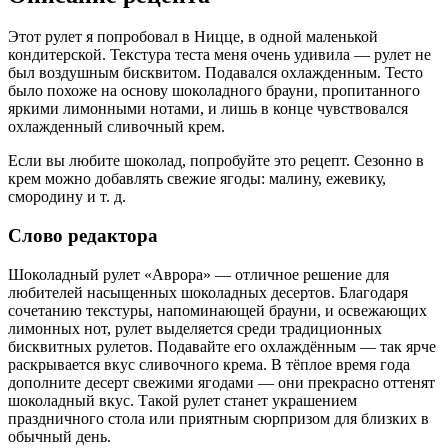
Этот рулет я попробовал в Ницце, в одной маленькой
кондитерской. Текстура теста меня очень удивила — рулет не
был воздушным бисквитом. Подавался охлажденным. Тесто
было похоже на основу шоколадного брауни, пропитанного
яркими лимонными нотами, и лишь в конце чувствовался
охлажденный сливочный крем.
Если вы любите шоколад, попробуйте это рецепт. Сезонно в
крем можно добавлять свежие ягоды: малину, ежевику,
смородину и т. д.
Слово редактора
Шоколадный рулет «Аврора» — отличное решение для
любителей насыщенных шоколадных десертов. Благодаря
сочетанию текстуры, напоминающей брауни, и освежающих
лимонных нот, рулет выделяется среди традиционных
бисквитных рулетов. Подавайте его охлаждённым — так ярче
раскрывается вкус сливочного крема. В тёплое время года
дополните десерт свежими ягодами — они прекрасно оттенят
шоколадный вкус. Такой рулет станет украшением
праздничного стола или приятным сюрпризом для близких в
обычный день.