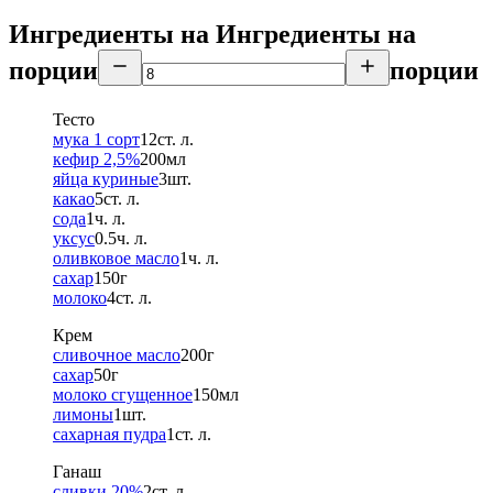
Ингредиенты на
Ингредиенты
на
порции
порции
Тесто
мука 1 сорт
12
ст. л.
кефир 2,5%
200
мл
яйца куриные
3
шт.
какао
5
ст. л.
сода
1
ч. л.
уксус
0.5
ч. л.
оливковое масло
1
ч. л.
сахар
150
г
молоко
4
ст. л.
Крем
сливочное масло
200
г
сахар
50
г
молоко сгущенное
150
мл
лимоны
1
шт.
сахарная пудра
1
ст. л.
Ганаш
сливки 20%
2
ст. л.