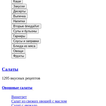
Каши
Закуски
Десерты
Выпечка
Напитки
Вторые блюда
Хит
Супы и бульоны
Гарниры
Соусы и заправки
Блюда из мяса
Овощи
Фрукты
Салаты
1295
вкусных рецептов
Овощные салаты
Винегрет
Салат из свежих овощей с маслом
Салат с авокадо