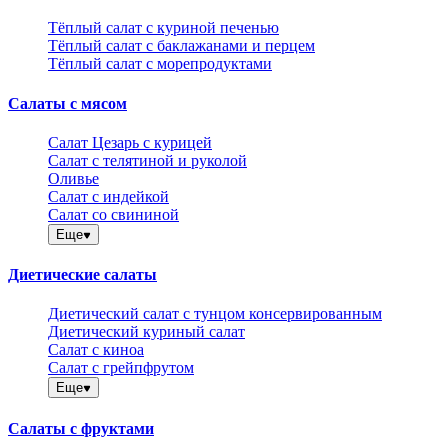
Тёплый салат с куриной печенью
Тёплый салат с баклажанами и перцем
Тёплый салат с морепродуктами
Салаты с мясом
Салат Цезарь с курицей
Салат с телятиной и руколой
Оливье
Салат с индейкой
Салат со свининой
Еще
Диетические салаты
Диетический салат с тунцом консервированным
Диетический куриный салат
Салат с киноа
Салат с грейпфрутом
Еще
Салаты с фруктами