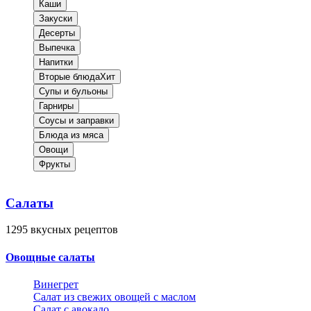
Каши
Закуски
Десерты
Выпечка
Напитки
Вторые блюда
Хит
Супы и бульоны
Гарниры
Соусы и заправки
Блюда из мяса
Овощи
Фрукты
Салаты
1295
вкусных рецептов
Овощные салаты
Винегрет
Салат из свежих овощей с маслом
Салат с авокадо