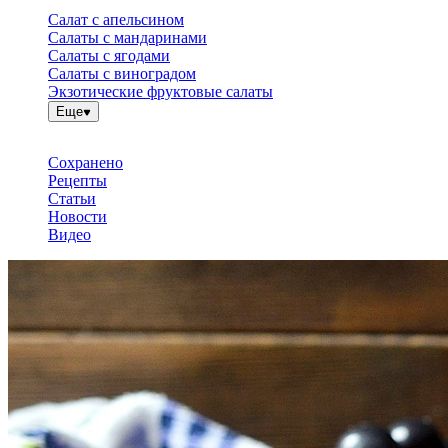
Салат с апельсином
Салаты с мандаринами
Салаты с ягодами
Салаты с виноградом
Экзотические фруктовые салаты
Еще
Сохранено
Рецепты
Статьи
Новости
Видео