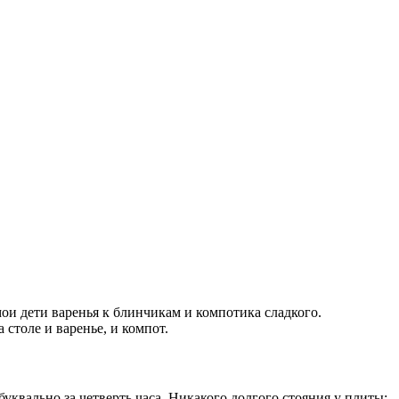
мои дети варенья к блинчикам и компотика сладкого.
столе и варенье, и компот.
квально за четверть часа. Никакого долгого стояния у плиты: