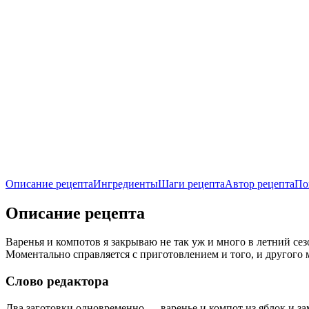
Описание рецепта
Ингредиенты
Шаги рецепта
Автор рецепта
По
Описание рецепта
Варенья и компотов я закрываю не так уж и много в летний сез
Моментально справляется с приготовлением и того, и другого 
Слово редактора
Два заготовки одновременно — варенье и компот из яблок и з