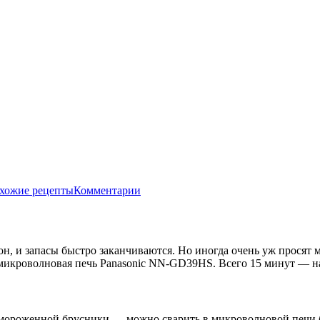
хожие рецепты
Комментарии
он, и запасы быстро заканчиваются. Но иногда очень уж просят 
микроволновая печь Panasonic NN-GD39HS. Всего 15 минут — на 
амороженной брусники — можно сварить в микроволновой печи бу