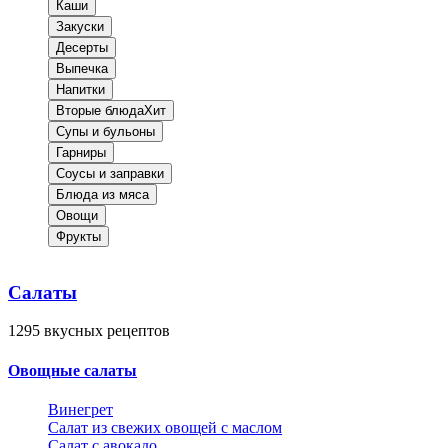
Каши
Закуски
Десерты
Выпечка
Напитки
Вторые блюда
Хит
Супы и бульоны
Гарниры
Соусы и заправки
Блюда из мяса
Овощи
Фрукты
Салаты
1295
вкусных рецептов
Овощные салаты
Винегрет
Салат из свежих овощей с маслом
Салат с авокадо