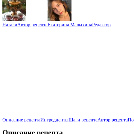
Натали
Автор рецепта
Екатерина Малыхина
Редактор
Описание рецепта
Ингредиенты
Шаги рецепта
Автор рецепта
По
Описание рецепта