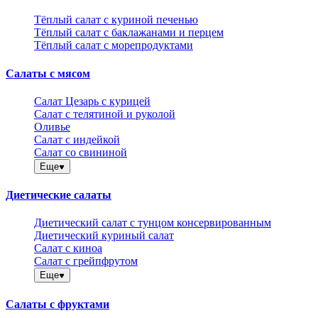
Тёплый салат с куриной печенью
Тёплый салат с баклажанами и перцем
Тёплый салат с морепродуктами
Салаты с мясом
Салат Цезарь с курицей
Салат с телятиной и руколой
Оливье
Салат с индейкой
Салат со свининой
Еще
Диетические салаты
Диетический салат с тунцом консервированным
Диетический куриный салат
Салат с киноа
Салат с грейпфрутом
Еще
Салаты с фруктами