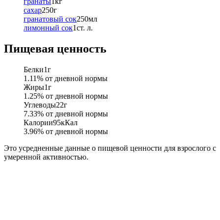
гранаты
1
кг
сахар
250
г
гранатовый сок
250
мл
лимонный сок
1
ст. л.
Пищевая ценность
Белки
1
г
1.11
% от дневной нормы
Жиры
1
г
1.25
% от дневной нормы
Углеводы
22
г
7.33
% от дневной нормы
Калории
95
кКал
3.96
% от дневной нормы
Это усредненные данные о пищевой ценности для взрослого с
умеренной активностью.