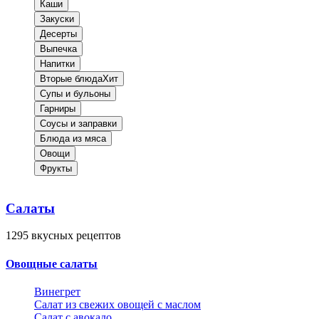
Каши
Закуски
Десерты
Выпечка
Напитки
Вторые блюда
Хит
Супы и бульоны
Гарниры
Соусы и заправки
Блюда из мяса
Овощи
Фрукты
Салаты
1295
вкусных рецептов
Овощные салаты
Винегрет
Салат из свежих овощей с маслом
Салат с авокадо