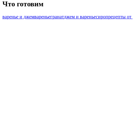
Что готовим
варенье и джем
варенье
гранат
джем и варенье
сироп
рецепты от 