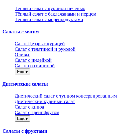
Тёплый салат с куриной печенью
Тёплый салат с баклажанами и перцем
Тёплый салат с морепродуктами
Салаты с мясом
Салат Цезарь с курицей
Салат с телятиной и руколой
Оливье
Салат с индейкой
Салат со свининой
Еще
Диетические салаты
Диетический салат с тунцом консервированным
Диетический куриный салат
Салат с киноа
Салат с грейпфрутом
Еще
Салаты с фруктами