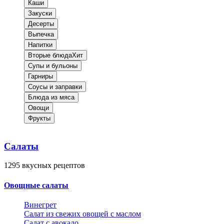
Каши
Закуски
Десерты
Выпечка
Напитки
Вторые блюда
Хит
Супы и бульоны
Гарниры
Соусы и заправки
Блюда из мяса
Овощи
Фрукты
Салаты
1295
вкусных рецептов
Овощные салаты
Винегрет
Салат из свежих овощей с маслом
Салат с авокадо