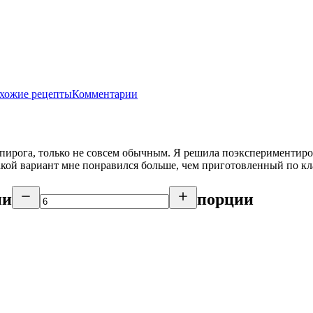
хожие рецепты
Комментарии
о пирога, только не совсем обычным. Я решила поэкспериментир
акой вариант мне понравился больше, чем приготовленный по кл
ии
порции