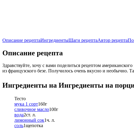
Описание рецепта
Ингредиенты
Шаги рецепта
Автор рецепта
По
Описание рецепта
Здравствуйте, хочу с вами поделиться рецептом американског
из французского безе. Получилось очень вкусно и необычно. Т
Ингредиенты на
Ингредиенты
на порц
Тесто
мука 1 сорт
160
г
сливочное масло
100
г
вода
2
ст. л.
лимонный сок
1
ч. л.
соль
1
щепотка