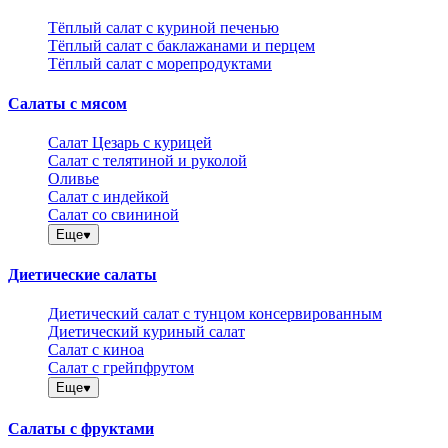
Тёплый салат с куриной печенью
Тёплый салат с баклажанами и перцем
Тёплый салат с морепродуктами
Салаты с мясом
Салат Цезарь с курицей
Салат с телятиной и руколой
Оливье
Салат с индейкой
Салат со свининой
Еще
Диетические салаты
Диетический салат с тунцом консервированным
Диетический куриный салат
Салат с киноа
Салат с грейпфрутом
Еще
Салаты с фруктами