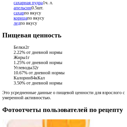
сахарная пудра
1
ч. л.
апельсин
0.5
шт.
сахар
по вкусу
корица
по вкусу
лед
по вкусу
Пищевая ценность
Белки
2
г
2.22
% от дневной нормы
Жиры
1
г
1.25
% от дневной нормы
Углеводы
32
г
10.67
% от дневной нормы
Калории
84
кКал
3.50
% от дневной нормы
Это усредненные данные о пищевой ценности для взрослого с
умеренной активностью.
Фотоотчеты пользователей по рецепту