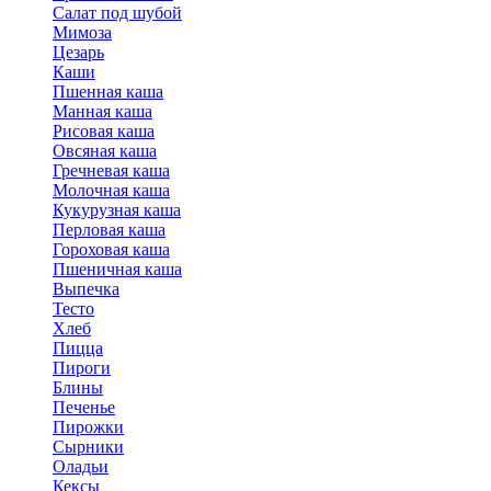
Салат под шубой
Мимоза
Цезарь
Каши
Пшенная каша
Манная каша
Рисовая каша
Овсяная каша
Гречневая каша
Молочная каша
Кукурузная каша
Перловая каша
Гороховая каша
Пшеничная каша
Выпечка
Тесто
Хлеб
Пицца
Пироги
Блины
Печенье
Пирожки
Сырники
Оладьи
Кексы