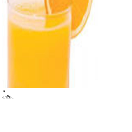
А
алёна