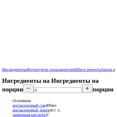
Ингредиенты
Фотоотчеты пользователей
Шаги рецепта
Автор р
Ингредиенты на
Ингредиенты
на
порции
порции
Основные
апельсиновый сок
400
мл
апельсиновый ликер
4
ст. л.
лимонная кислота
2
г