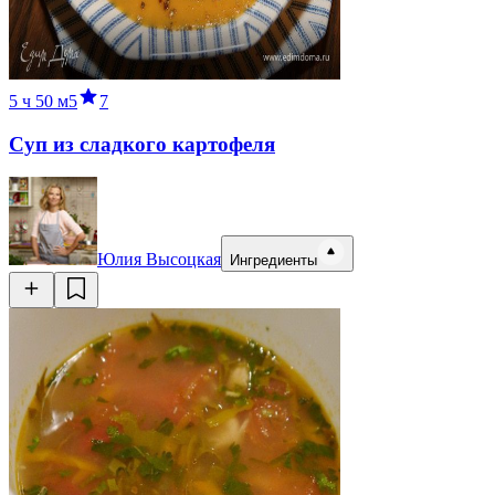
5 ч
50 м
5
7
Суп из сладкого картофеля
Юлия Высоцкая
Ингредиенты