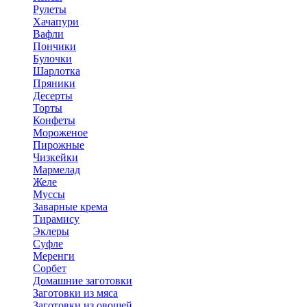
Рулеты
Хачапури
Вафли
Пончики
Булочки
Шарлотка
Пряники
Десерты
Торты
Конфеты
Мороженое
Пирожные
Чизкейки
Мармелад
Желе
Муссы
Заварные крема
Тирамису
Эклеры
Суфле
Меренги
Сорбет
Домашние заготовки
Заготовки из мяса
Заготовки из овощей