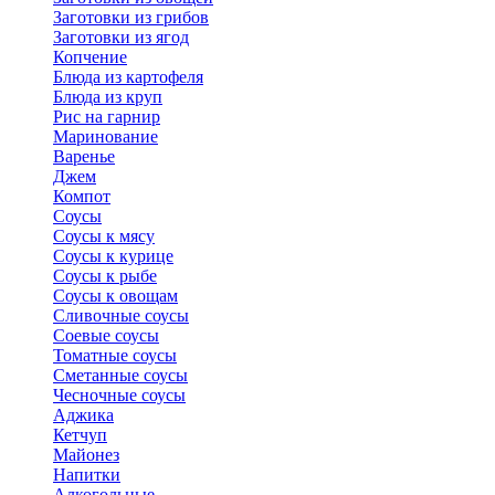
Заготовки из грибов
Заготовки из ягод
Копчение
Блюда из картофеля
Блюда из круп
Рис на гарнир
Маринование
Варенье
Джем
Компот
Соусы
Соусы к мясу
Соусы к курице
Соусы к рыбе
Соусы к овощам
Сливочные соусы
Соевые соусы
Томатные соусы
Сметанные соусы
Чесночные соусы
Аджика
Кетчуп
Майонез
Напитки
Алкогольные