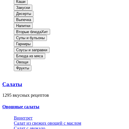
Каши
Закуски
Десерты
Выпечка
Напитки
Вторые блюда
Хит
Супы и бульоны
Гарниры
Соусы и заправки
Блюда из мяса
Овощи
Фрукты
Салаты
1295
вкусных рецептов
Овощные салаты
Винегрет
Салат из свежих овощей с маслом
Салат с авокадо