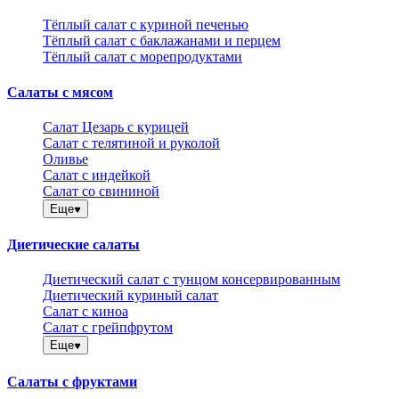
Тёплый салат с куриной печенью
Тёплый салат с баклажанами и перцем
Тёплый салат с морепродуктами
Салаты с мясом
Салат Цезарь с курицей
Салат с телятиной и руколой
Оливье
Салат с индейкой
Салат со свининой
Еще
Диетические салаты
Диетический салат с тунцом консервированным
Диетический куриный салат
Салат с киноа
Салат с грейпфрутом
Еще
Салаты с фруктами