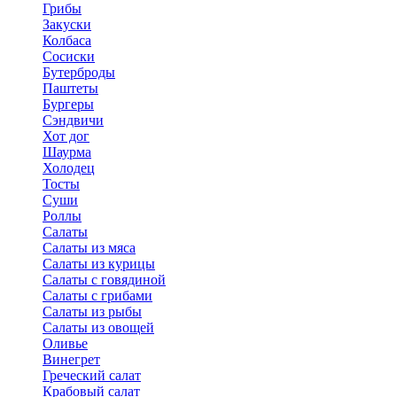
Грибы
Закуски
Колбаса
Сосиски
Бутерброды
Паштеты
Бургеры
Сэндвичи
Хот дог
Шаурма
Холодец
Тосты
Суши
Роллы
Салаты
Салаты из мяса
Салаты из курицы
Салаты с говядиной
Салаты с грибами
Салаты из рыбы
Салаты из овощей
Оливье
Винегрет
Греческий салат
Крабовый салат