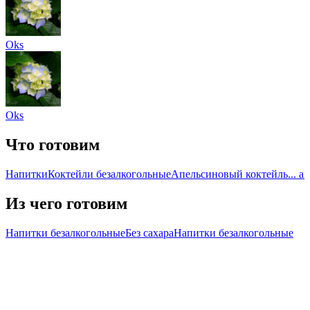
Oks
Oks
Что готовим
Напитки
Коктейли безалкогольные
Апельсиновый коктейль
... 
Из чего готовим
Напитки безалкогольные
Без сахара
Напитки безалкогольные