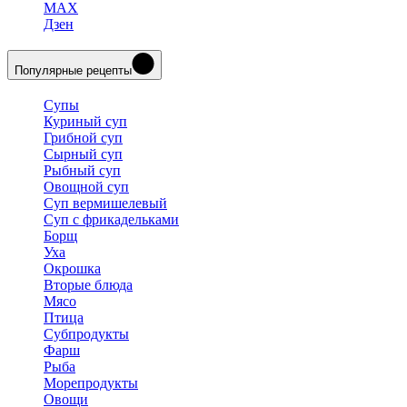
MAX
Дзен
Популярные рецепты
Супы
Куриный суп
Грибной суп
Сырный суп
Рыбный суп
Овощной суп
Суп вермишелевый
Суп с фрикадельками
Борщ
Уха
Окрошка
Вторые блюда
Мясо
Птица
Субпродукты
Фарш
Рыба
Морепродукты
Овощи