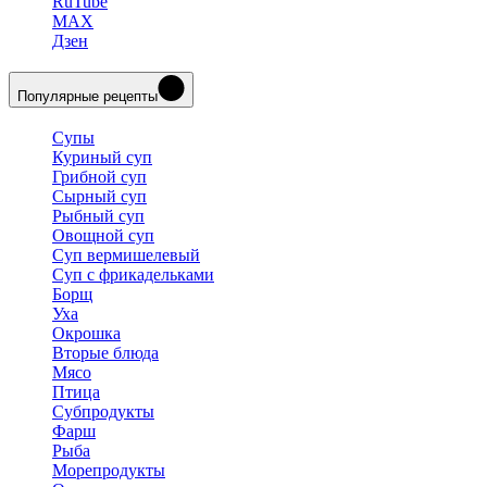
RuTube
MAX
Дзен
Популярные рецепты
Супы
Куриный суп
Грибной суп
Сырный суп
Рыбный суп
Овощной суп
Суп вермишелевый
Суп с фрикадельками
Борщ
Уха
Окрошка
Вторые блюда
Мясо
Птица
Субпродукты
Фарш
Рыба
Морепродукты