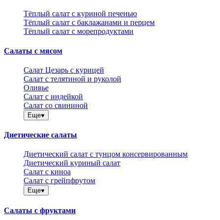
Тёплый салат с куриной печенью
Тёплый салат с баклажанами и перцем
Тёплый салат с морепродуктами
Салаты с мясом
Салат Цезарь с курицей
Салат с телятиной и руколой
Оливье
Салат с индейкой
Салат со свининой
Еще
Диетические салаты
Диетический салат с тунцом консервированным
Диетический куриный салат
Салат с киноа
Салат с грейпфрутом
Еще
Салаты с фруктами