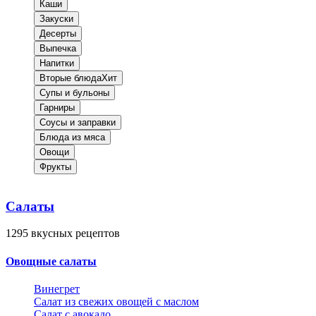
Каши
Закуски
Десерты
Выпечка
Напитки
Вторые блюда
Хит
Супы и бульоны
Гарниры
Соусы и заправки
Блюда из мяса
Овощи
Фрукты
Салаты
1295
вкусных рецептов
Овощные салаты
Винегрет
Салат из свежих овощей с маслом
Салат с авокадо