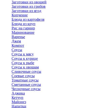
Заготовки из овощей
Заготовки из грибов
Заготовки из ягод
Копчение
Блюда из картофеля
Блюда из круп
Рис на гарнир
Маринование
Варенье
Джем
Компот
Соусы
Соусы к мясу
Соусы к курице
Соусы к рыбе
Соусы к овощам
Сливочные соусы
Соевые соусы
Томатные соусы
Сметанные соусы
Чесночные соусы
Аджика
Кетчуп
Майонез
Напитки