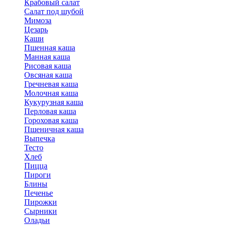
Крабовый салат
Салат под шубой
Мимоза
Цезарь
Каши
Пшенная каша
Манная каша
Рисовая каша
Овсяная каша
Гречневая каша
Молочная каша
Кукурузная каша
Перловая каша
Гороховая каша
Пшеничная каша
Выпечка
Тесто
Хлеб
Пицца
Пироги
Блины
Печенье
Пирожки
Сырники
Оладьи