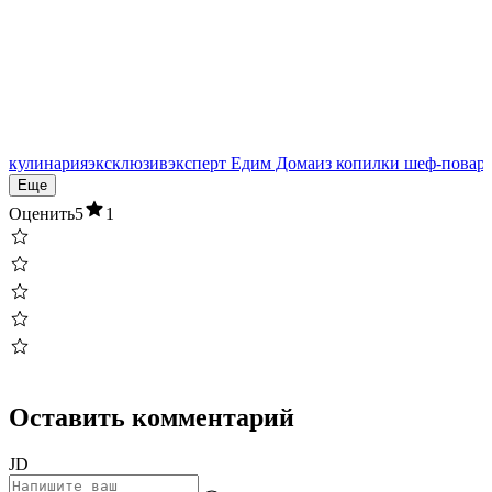
кулинария
эксклюзив
эксперт Едим Дома
из копилки шеф-повар
Еще
Оценить
5
1
Оставить комментарий
JD