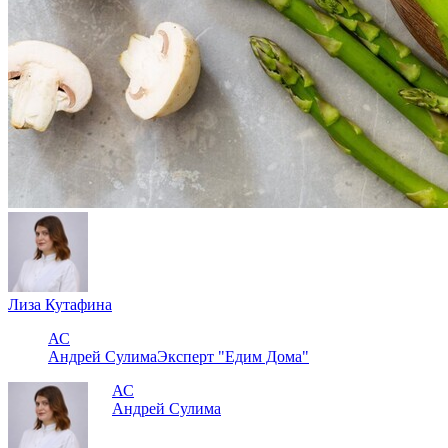
Лиза Кутафина
АС
Андрей Сулима
Эксперт "Едим Дома"
АС
Андрей Сулима