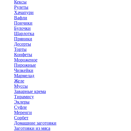
Кексы
Рулеты
Хачапури
Вафли
Пончики
Булочки
Шарлотка
Пряники
Десерты
Торты
Конфеты
Мороженое
Пирожные
Чизкейки
Мармелад
Желе
Муссы
Заварные крема
Тирамису
Эклеры
Суфле
Меренги
Сорбет
Домашние заготовки
Заготовки из мяса