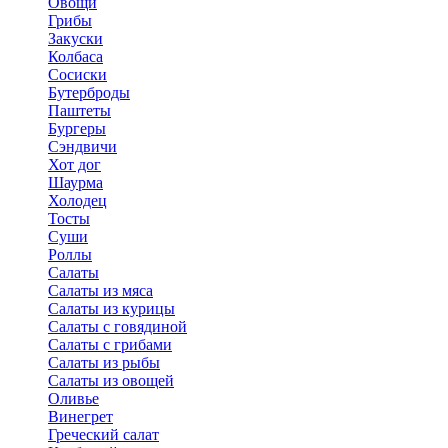
Овощи
Грибы
Закуски
Колбаса
Сосиски
Бутерброды
Паштеты
Бургеры
Сэндвичи
Хот дог
Шаурма
Холодец
Тосты
Суши
Роллы
Салаты
Салаты из мяса
Салаты из курицы
Салаты с говядиной
Салаты с грибами
Салаты из рыбы
Салаты из овощей
Оливье
Винегрет
Греческий салат