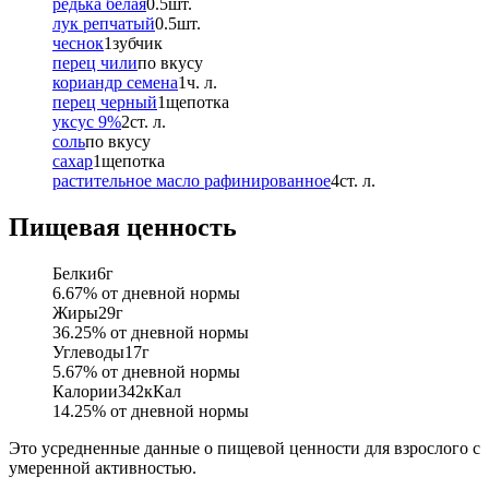
редька белая
0.5
шт.
лук репчатый
0.5
шт.
чеснок
1
зубчик
перец чили
по вкусу
кориандр семена
1
ч. л.
перец черный
1
щепотка
уксус 9%
2
ст. л.
соль
по вкусу
сахар
1
щепотка
растительное масло рафинированное
4
ст. л.
Пищевая ценность
Белки
6
г
6.67
% от дневной нормы
Жиры
29
г
36.25
% от дневной нормы
Углеводы
17
г
5.67
% от дневной нормы
Калории
342
кКал
14.25
% от дневной нормы
Это усредненные данные о пищевой ценности для взрослого с
умеренной активностью.