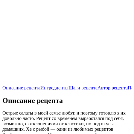
Описание рецепта
Ингредиенты
Шаги рецепта
Автор рецепта
По
Описание рецепта
Острые салаты в моей семье любят, и поэтому готовлю я их
довольно часто. Рецепт со временем выработался под себя,
возможно, с отклонениями от классики, но под вкусы
домашних. Хе с рыбой — один из любимых рецептов.