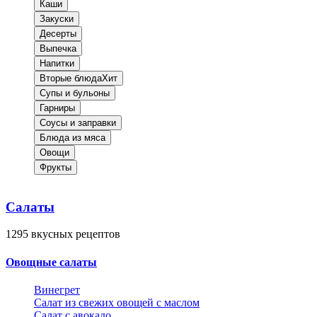
Каши
Закуски
Десерты
Выпечка
Напитки
Вторые блюда
Хит
Супы и бульоны
Гарниры
Соусы и заправки
Блюда из мяса
Овощи
Фрукты
Салаты
1295
вкусных рецептов
Овощные салаты
Винегрет
Салат из свежих овощей с маслом
Салат с авокадо