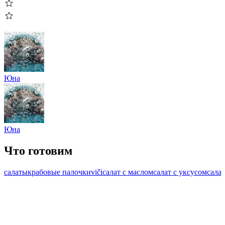
Юна
Юна
Что готовим
салаты
крабовые палочки
viči
салат с маслом
салат с уксусом
сала