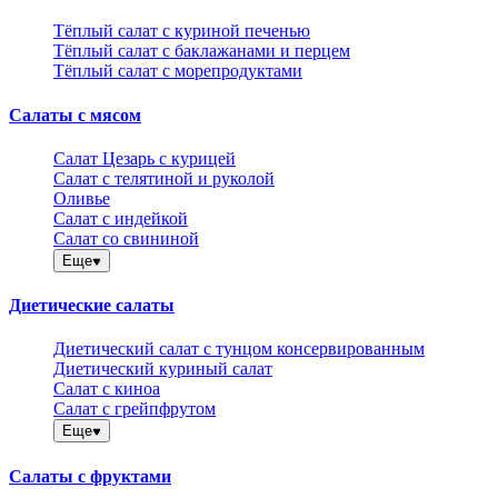
Тёплый салат с куриной печенью
Тёплый салат с баклажанами и перцем
Тёплый салат с морепродуктами
Салаты с мясом
Салат Цезарь с курицей
Салат с телятиной и руколой
Оливье
Салат с индейкой
Салат со свининой
Еще
Диетические салаты
Диетический салат с тунцом консервированным
Диетический куриный салат
Салат с киноа
Салат с грейпфрутом
Еще
Салаты с фруктами