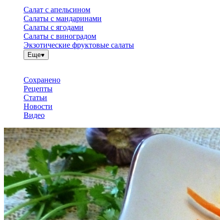
Салат с апельсином
Салаты с мандаринами
Салаты с ягодами
Салаты с виноградом
Экзотические фруктовые салаты
Еще
Сохранено
Рецепты
Статьи
Новости
Видео