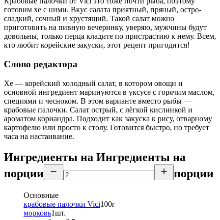
Крабовые палочки от Vici это тоже почти рыба, поэтому
готовим хе с ними. Вкус салата приятный, пряный, остро-
сладкий, сочный и хрустящий. Такой салат можно
приготовить на пивную вечеринку, уверяю, мужчины будут
довольны, только перца кладите по пристрастию к нему. Всем,
кто любит корейские закуски, этот рецепт пригодится!
Слово редактора
Хе — корейский холодный салат, в котором овощи и
основной ингредиент маринуются в уксусе с горячим маслом,
специями и чесноком. В этом варианте вместо рыбы —
крабовые палочки. Салат острый, с лёгкой кислинкой и
ароматом кориандра. Подходит как закуска к рису, отварному
картофелю или просто к столу. Готовится быстро, но требует
часа на настаивание.
Ингредиенты на
Ингредиенты
на
порции
порции
Основные
крабовые палочки Vici
100
г
морковь
1
шт.