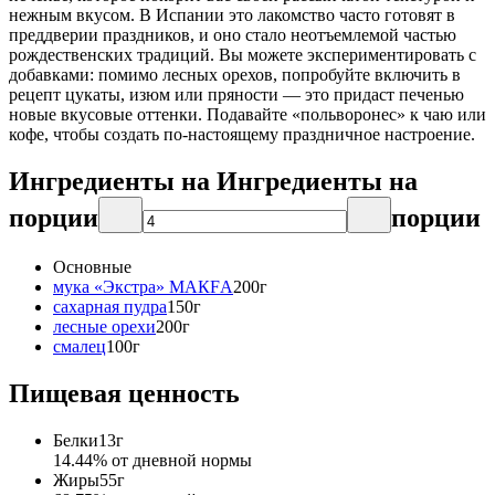
нежным вкусом. В Испании это лакомство часто готовят в
преддверии праздников, и оно стало неотъемлемой частью
рождественских традиций. Вы можете экспериментировать с
добавками: помимо лесных орехов, попробуйте включить в
рецепт цукаты, изюм или пряности — это придаст печенью
новые вкусовые оттенки. Подавайте «польворонес» к чаю или
кофе, чтобы создать по-настоящему праздничное настроение.
Ингредиенты на
Ингредиенты
на
порции
порции
Основные
мука «Экстра» МАКFА
200
г
сахарная пудра
150
г
лесные орехи
200
г
смалец
100
г
Пищевая ценность
Белки
13
г
14.44
% от дневной нормы
Жиры
55
г