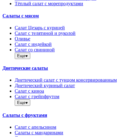
Тёплый салат с морепродуктами
Салаты с мясом
Салат Цезарь с курицей
Салат с телятиной и руколой
Оливье
Салат с индейкой
Салат со свининой
Еще
Диетические салаты
Диетический салат с тунцом консервированным
Диетический куриный салат
Салат с киноа
Салат с грейпфрутом
Еще
Салаты с фруктами
Салат с апельсином
Салаты с мандаринами