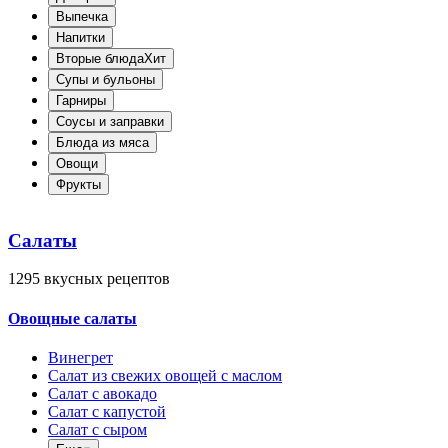
Выпечка
Напитки
Вторые блюда
Хит
Супы и бульоны
Гарниры
Соусы и заправки
Блюда из мяса
Овощи
Фрукты
Салаты
1295
вкусных рецептов
Овощные салаты
Винегрет
Салат из свежих овощей с маслом
Салат с авокадо
Салат с капустой
Салат с сыром