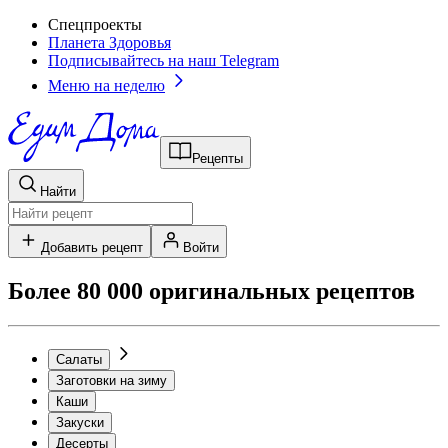
Спецпроекты
Планета Здоровья
Подписывайтесь на наш Telegram
Меню на неделю
Рецепты
Найти
Добавить рецепт
Войти
Более 80 000 оригинальных рецептов
Салаты
Заготовки на зиму
Каши
Закуски
Десерты