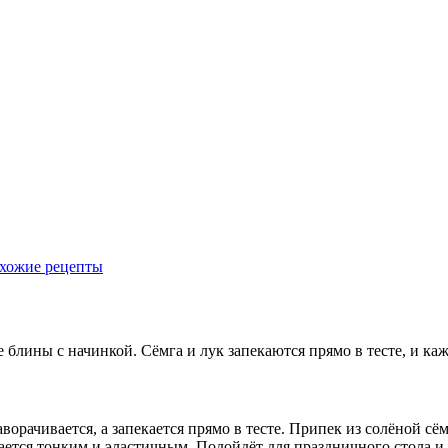
хожие рецепты
блины с начинкой. Сёмга и лук запекаются прямо в тесте, и ка
ворачивается, а запекается прямо в тесте. Припек из солёной с
ается тонким и эластичным. Подойдёт для праздничного стола и 