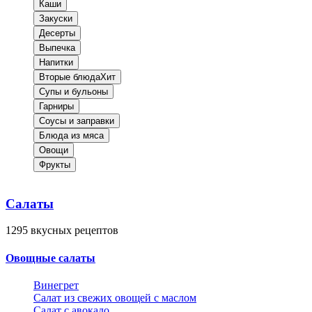
Каши
Закуски
Десерты
Выпечка
Напитки
Вторые блюда
Хит
Супы и бульоны
Гарниры
Соусы и заправки
Блюда из мяса
Овощи
Фрукты
Салаты
1295
вкусных рецептов
Овощные салаты
Винегрет
Салат из свежих овощей с маслом
Салат с авокадо