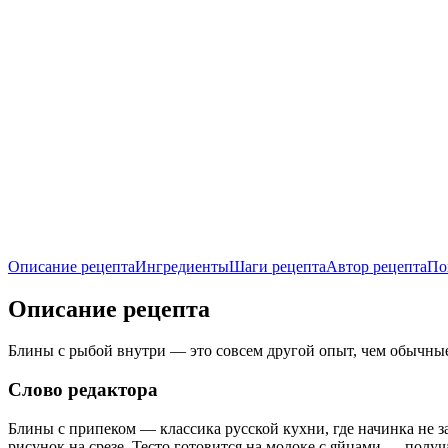
Описание рецепта
Ингредиенты
Шаги рецепта
Автор рецепта
По
Описание рецепта
Блины с рыбой внутри — это совсем другой опыт, чем обычные 
Слово редактора
Блины с припеком — классика русской кухни, где начинка не за
рисунок на срезе. Тесто готовится на молоке с яйцами — получ