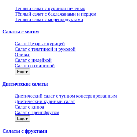
Тёплый салат с куриной печенью
Тёплый салат с баклажанами и перцем
Тёплый салат с морепродуктами
Салаты с мясом
Салат Цезарь с курицей
Салат с телятиной и руколой
Оливье
Салат с индейкой
Салат со свининой
Еще
Диетические салаты
Диетический салат с тунцом консервированным
Диетический куриный салат
Салат с киноа
Салат с грейпфрутом
Еще
Салаты с фруктами