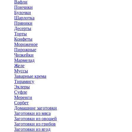
Вафли
Пончики
Булочки
Шарлотка
Пряники
Десерты
Торты
Конфеты
Мороженое
Пирожные
Чизкейки
Мармелад
Желе
Муссы
Заварные крема
Тирамису
Эклеры
Суфле
Меренги
Сорбет
Домашние заготовки
Заготовки из мяса
Заготовки из овощей
Заготовки из грибов
Заготовки из ягод