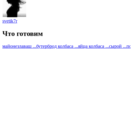
svetik7r
Что готовим
майонез
лаваш ...
бутерброд колбаса ...
яйца колбаса ...
сырой ...
по