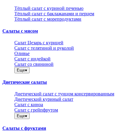
Тёплый салат с куриной печенью
Тёплый салат с баклажанами и перцем
Тёплый салат с морепродуктами
Салаты с мясом
Салат Цезарь с курицей
Салат с телятиной и руколой
Оливье
Салат с индейкой
Салат со свининой
Еще
Диетические салаты
Диетический салат с тунцом консервированным
Диетический куриный салат
Салат с киноа
Салат с грейпфрутом
Еще
Салаты с фруктами