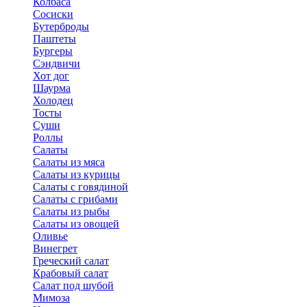
Колбаса
Сосиски
Бутерброды
Паштеты
Бургеры
Сэндвичи
Хот дог
Шаурма
Холодец
Тосты
Суши
Роллы
Салаты
Салаты из мяса
Салаты из курицы
Салаты с говядиной
Салаты с грибами
Салаты из рыбы
Салаты из овощей
Оливье
Винегрет
Греческий салат
Крабовый салат
Салат под шубой
Мимоза