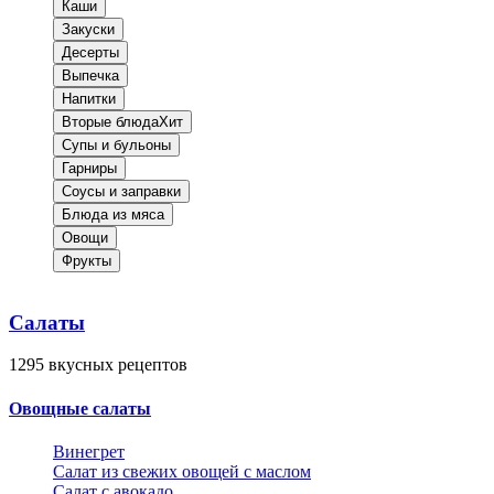
Каши
Закуски
Десерты
Выпечка
Напитки
Вторые блюда
Хит
Супы и бульоны
Гарниры
Соусы и заправки
Блюда из мяса
Овощи
Фрукты
Салаты
1295
вкусных рецептов
Овощные салаты
Винегрет
Салат из свежих овощей с маслом
Салат с авокадо