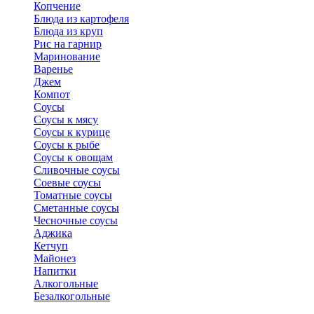
Копчение
Блюда из картофеля
Блюда из круп
Рис на гарнир
Маринование
Варенье
Джем
Компот
Соусы
Соусы к мясу
Соусы к курице
Соусы к рыбе
Соусы к овощам
Сливочные соусы
Соевые соусы
Томатные соусы
Сметанные соусы
Чесночные соусы
Аджика
Кетчуп
Майонез
Напитки
Алкогольные
Безалкогольные