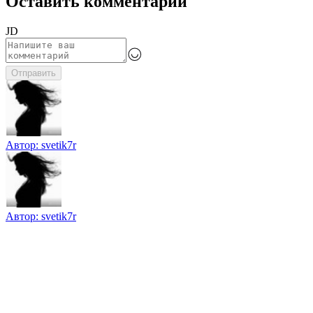
Оставить комментарий
JD
Отправить
Автор:
svetik7r
Автор:
svetik7r