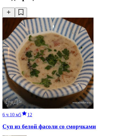
6 ч
10 м
5
12
Суп из белой фасоли со сморчками