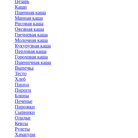
Цезарь
Каши
Пшенная каша
Манная каша
Рисовая каша
Овсяная каша
Гречневая каша
Молочная каша
Кукурузная каша
Перловая каша
Гороховая каша
Пшеничная каша
Выпечка
Тесто
Хлеб
Пицца
Пироги
Блины
Печенье
Пирожки
Сырники
Оладьи
Кексы
Рулеты
Хачапури