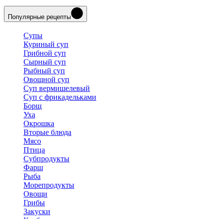
Популярные рецепты
Супы
Куриный суп
Грибной суп
Сырный суп
Рыбный суп
Овощной суп
Суп вермишелевый
Суп с фрикадельками
Борщ
Уха
Окрошка
Вторые блюда
Мясо
Птица
Субпродукты
Фарш
Рыба
Морепродукты
Овощи
Грибы
Закуски