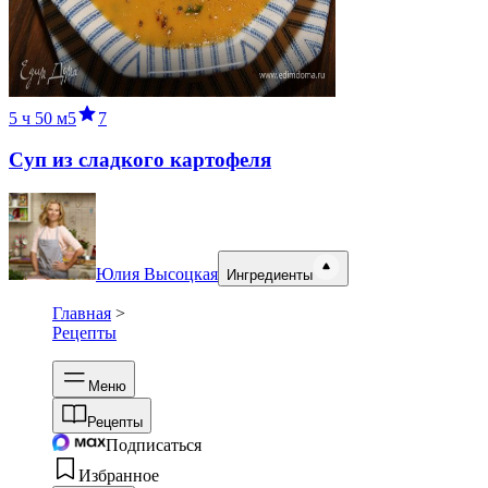
5 ч
50 м
5
7
Суп из сладкого картофеля
Юлия Высоцкая
Ингредиенты
Главная
>
Рецепты
Меню
Рецепты
Подписаться
Избранное