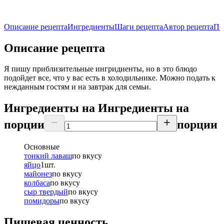
Описание рецепта
Ингредиенты
Шаги рецепта
Автор рецепта
По
Описание рецепта
Я пишу приблизительные ингридиенты, но в это блюдо
подойдет все, что у вас есть в холодильнике. Можно подать к
нежданным гостям и на завтрак для семьи.
Ингредиенты на
Ингредиенты
на
порции
порции
Основные
тонкий лаваш
по вкусу
яйцо
1
шт.
майонез
по вкусу
колбаса
по вкусу
сыр твердый
по вкусу
помидоры
по вкусу
Пищевая ценность