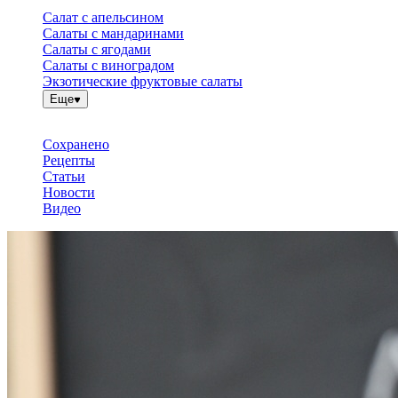
Салат с апельсином
Салаты с мандаринами
Салаты с ягодами
Салаты с виноградом
Экзотические фруктовые салаты
Еще
Сохранено
Рецепты
Статьи
Новости
Видео