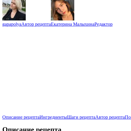
gapapolya
Автор рецепта
Екатерина Малыхина
Редактор
Описание рецепта
Ингредиенты
Шаги рецепта
Автор рецепта
По
Описание рецепта