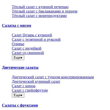
Тёплый салат с куриной печенью
Тёплый салат с баклажанами и перцем
Тёплый салат с морепродуктами
Салаты с мясом
Салат Цезарь с курицей
Салат с телятиной и руколой
Оливье
Салат с индейкой
Салат со свининой
Еще
Диетические салаты
Диетический салат с тунцом консервированным
Диетический куриный салат
Салат с киноа
Салат с грейпфрутом
Еще
Салаты с фруктами