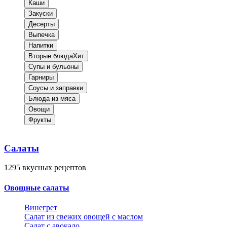
Каши
Закуски
Десерты
Выпечка
Напитки
Вторые блюда
Хит
Супы и бульоны
Гарниры
Соусы и заправки
Блюда из мяса
Овощи
Фрукты
Салаты
1295
вкусных рецептов
Овощные салаты
Винегрет
Салат из свежих овощей с маслом
Салат с авокадо