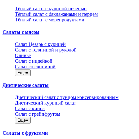
Тёплый салат с куриной печенью
Тёплый салат с баклажанами и перцем
Тёплый салат с морепродуктами
Салаты с мясом
Салат Цезарь с курицей
Салат с телятиной и руколой
Оливье
Салат с индейкой
Салат со свининой
Еще
Диетические салаты
Диетический салат с тунцом консервированным
Диетический куриный салат
Салат с киноа
Салат с грейпфрутом
Еще
Салаты с фруктами