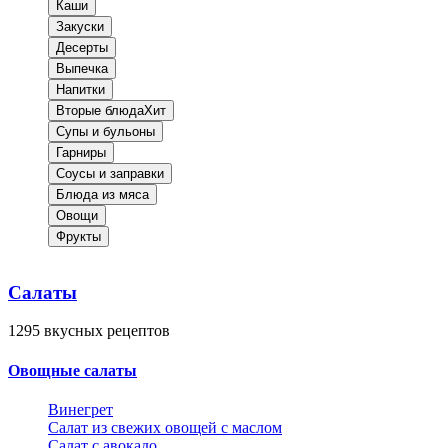
Каши
Закуски
Десерты
Выпечка
Напитки
Вторые блюда
Хит
Супы и бульоны
Гарниры
Соусы и заправки
Блюда из мяса
Овощи
Фрукты
Салаты
1295
вкусных рецептов
Овощные салаты
Винегрет
Салат из свежих овощей с маслом
Салат с авокадо