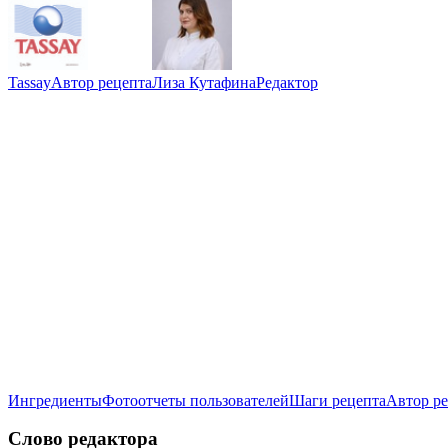
Tassay
Автор рецепта
Лиза Кутафина
Редактор
Ингредиенты
Фотоотчеты пользователей
Шаги рецепта
Автор р
Слово редактора