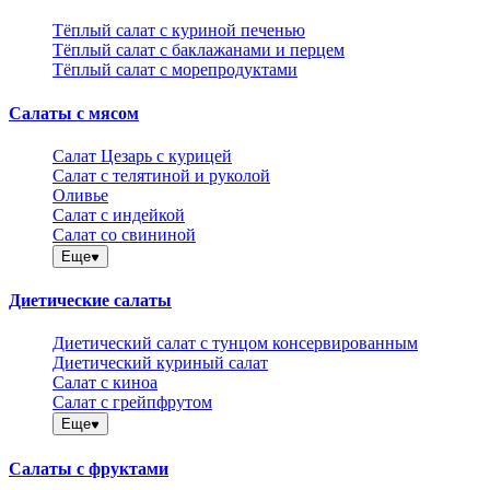
Тёплый салат с куриной печенью
Тёплый салат с баклажанами и перцем
Тёплый салат с морепродуктами
Салаты с мясом
Салат Цезарь с курицей
Салат с телятиной и руколой
Оливье
Салат с индейкой
Салат со свининой
Еще
Диетические салаты
Диетический салат с тунцом консервированным
Диетический куриный салат
Салат с киноа
Салат с грейпфрутом
Еще
Салаты с фруктами