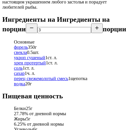
настоящим украшением любого застолья и порадует
любителей рыбы.
Ингредиенты на
Ингредиенты
на
порции
порции
Основные
форель
350
г
свекла
0.5
шт.
укроп сушеный
1
ст. л.
хрен протертый
1
ст. л.
соль
1
ст. л.
сахар
1
ч. л.
перец свежемолотый смесь
1
щепотка
водка
20
г
Пищевая ценность
Белки
25
г
27.78
% от дневной нормы
Жиры
5
г
6.25
% от дневной нормы
Углеводы
6
г