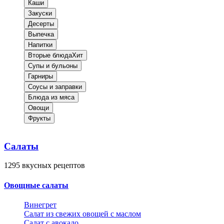
Каши
Закуски
Десерты
Выпечка
Напитки
Вторые блюда
Хит
Супы и бульоны
Гарниры
Соусы и заправки
Блюда из мяса
Овощи
Фрукты
Салаты
1295
вкусных рецептов
Овощные салаты
Винегрет
Салат из свежих овощей с маслом
Салат с авокадо