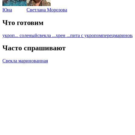
Юна
Светлана Морозова
Что готовим
укроп
... соленый
свекла ...
хрен ...
пита с укропом
перец
маринован
Часто спрашивают
Свекла маринованная