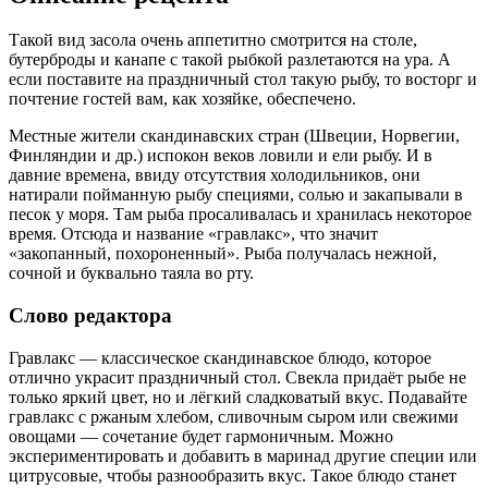
Такой вид засола очень аппетитно смотрится на столе,
бутерброды и канапе с такой рыбкой разлетаются на ура. А
если поставите на праздничный стол такую рыбу, то восторг и
почтение гостей вам, как хозяйке, обеспечено.
Местные жители скандинавских стран (Швеции, Норвегии,
Финляндии и др.) испокон веков ловили и ели рыбу. И в
давние времена, ввиду отсутствия холодильников, они
натирали пойманную рыбу специями, солью и закапывали в
песок у моря. Там рыба просаливалась и хранилась некоторое
время. Отсюда и название «гравлакс», что значит
«закопанный, похороненный». Рыба получалась нежной,
сочной и буквально таяла во рту.
Слово редактора
Гравлакс — классическое скандинавское блюдо, которое
отлично украсит праздничный стол. Свекла придаёт рыбе не
только яркий цвет, но и лёгкий сладковатый вкус. Подавайте
гравлакс с ржаным хлебом, сливочным сыром или свежими
овощами — сочетание будет гармоничным. Можно
экспериментировать и добавить в маринад другие специи или
цитрусовые, чтобы разнообразить вкус. Такое блюдо станет