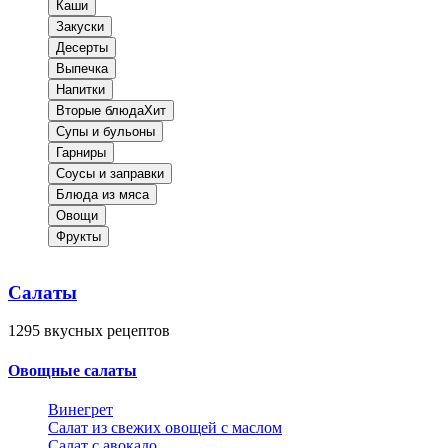
Каши
Закуски
Десерты
Выпечка
Напитки
Вторые блюда
Хит
Супы и бульоны
Гарниры
Соусы и заправки
Блюда из мяса
Овощи
Фрукты
Салаты
1295
вкусных рецептов
Овощные салаты
Винегрет
Салат из свежих овощей с маслом
Салат с авокадо