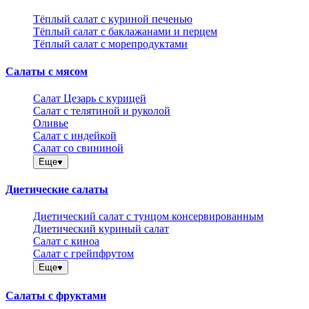
Тёплый салат с куриной печенью
Тёплый салат с баклажанами и перцем
Тёплый салат с морепродуктами
Салаты с мясом
Салат Цезарь с курицей
Салат с телятиной и руколой
Оливье
Салат с индейкой
Салат со свининой
Еще
Диетические салаты
Диетический салат с тунцом консервированным
Диетический куриный салат
Салат с киноа
Салат с грейпфрутом
Еще
Салаты с фруктами