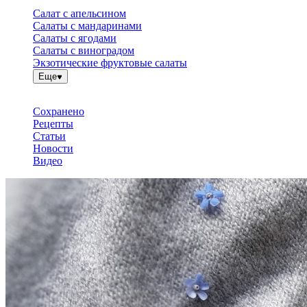
Салат с апельсином
Салаты с мандаринами
Салаты с ягодами
Салаты с виноградом
Экзотические фруктовые салаты
Еще
Сохранено
Рецепты
Статьи
Новости
Видео