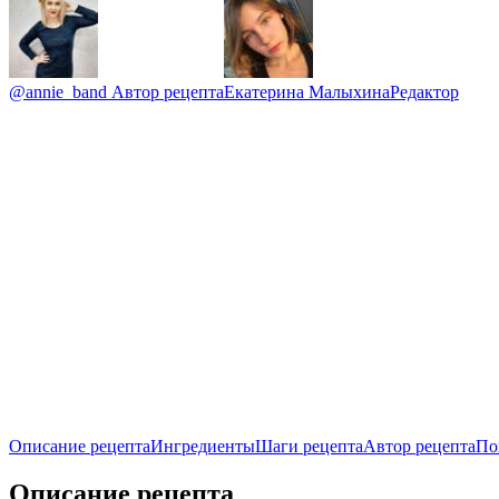
@annie_band
Автор рецепта
Екатерина Малыхина
Редактор
Описание рецепта
Ингредиенты
Шаги рецепта
Автор рецепта
По
Описание рецепта