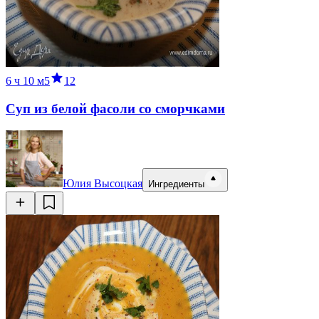
6 ч
10 м
5
12
Суп из белой фасоли со сморчками
Юлия Высоцкая
Ингредиенты