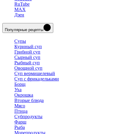
RuTube
MAX
Дзен
Популярные рецепты
Супы
Куриный суп
Грибной суп
Сырный суп
Рыбный суп
Овощной суп
Суп вермишелевый
Суп с фрикадельками
Борщ
Уха
Окрошка
Вторые блюда
Мясо
Птица
Субпродукты
Фарш
Рыба
Морепродукты