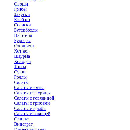
Овощи
Грибы
Закуски
Колбаса
Сосиски
Бутерброды
Паштеты
Бургеры
Сэндвичи
Хот дог
Шаурма
Холодец
Тосты
Суши
Роллы
Салаты
Салаты из мяса
Салаты из курицы
Салаты с говядиной
Салаты с грибами
Салаты из рыбы
Салаты из овощей
Оливье
Винегрет
Греческий салат