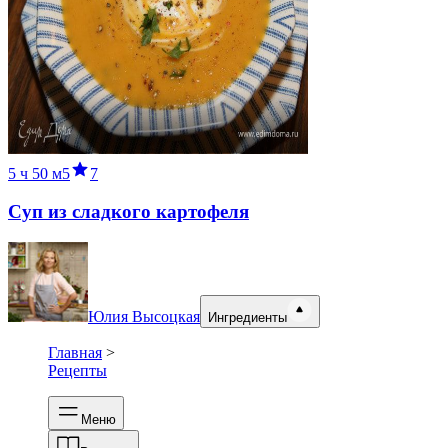
5 ч
50 м
5
7
Суп из сладкого картофеля
Юлия Высоцкая
Ингредиенты
Главная
>
Рецепты
Меню