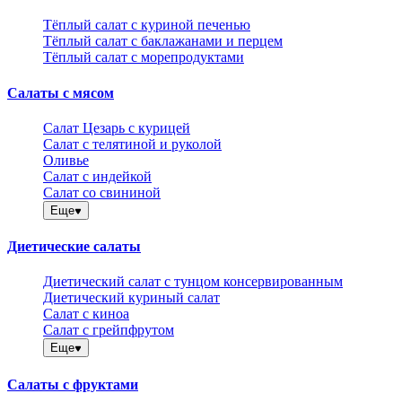
Тёплый салат с куриной печенью
Тёплый салат с баклажанами и перцем
Тёплый салат с морепродуктами
Салаты с мясом
Салат Цезарь с курицей
Салат с телятиной и руколой
Оливье
Салат с индейкой
Салат со свининой
Еще
Диетические салаты
Диетический салат с тунцом консервированным
Диетический куриный салат
Салат с киноа
Салат с грейпфрутом
Еще
Салаты с фруктами