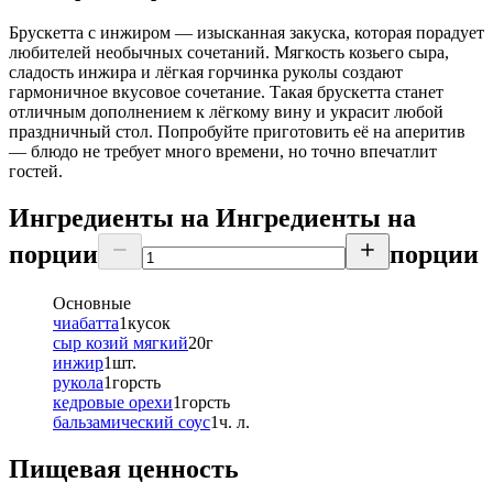
Брускетта с инжиром — изысканная закуска, которая порадует
любителей необычных сочетаний. Мягкость козьего сыра,
сладость инжира и лёгкая горчинка руколы создают
гармоничное вкусовое сочетание. Такая брускетта станет
отличным дополнением к лёгкому вину и украсит любой
праздничный стол. Попробуйте приготовить её на аперитив
— блюдо не требует много времени, но точно впечатлит
гостей.
Ингредиенты на
Ингредиенты
на
порции
порции
Основные
чиабатта
1
кусок
сыр козий мягкий
20
г
инжир
1
шт.
рукола
1
горсть
кедровые орехи
1
горсть
бальзамический соус
1
ч. л.
Пищевая ценность