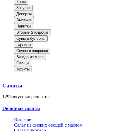
Каши
Закуски
Десерты
Выпечка
Напитки
Вторые блюда
Хит
Супы и бульоны
Гарниры
Соусы и заправки
Блюда из мяса
Овощи
Фрукты
Салаты
1295
вкусных рецептов
Овощные салаты
Винегрет
Салат из свежих овощей с маслом
Салат с авокадо