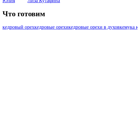
Юлия
Лиза Кутафина
Что готовим
кедровый орех
кедровые орехи
кедровые орехи в духовке
мука к