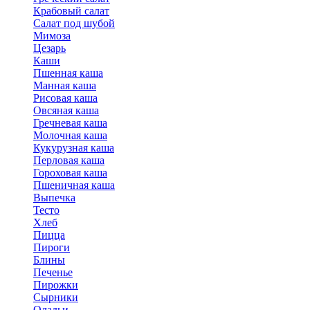
Крабовый салат
Салат под шубой
Мимоза
Цезарь
Каши
Пшенная каша
Манная каша
Рисовая каша
Овсяная каша
Гречневая каша
Молочная каша
Кукурузная каша
Перловая каша
Гороховая каша
Пшеничная каша
Выпечка
Тесто
Хлеб
Пицца
Пироги
Блины
Печенье
Пирожки
Сырники
Оладьи