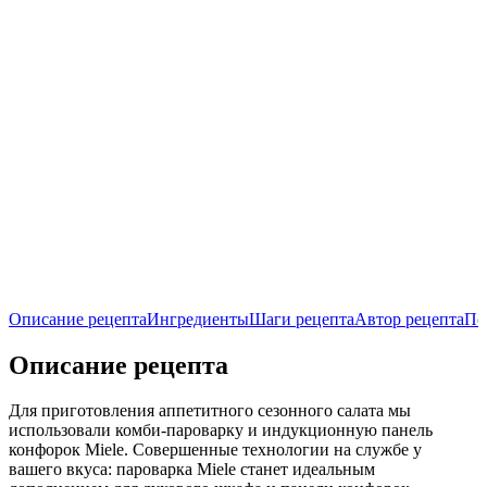
Описание рецепта
Ингредиенты
Шаги рецепта
Автор рецепта
По
Описание рецепта
Для приготовления аппетитного сезонного салата мы
использовали комби-пароварку и индукционную панель
конфорок Miele. Совершенные технологии на службе у
вашего вкуса: пароварка Miele станет идеальным