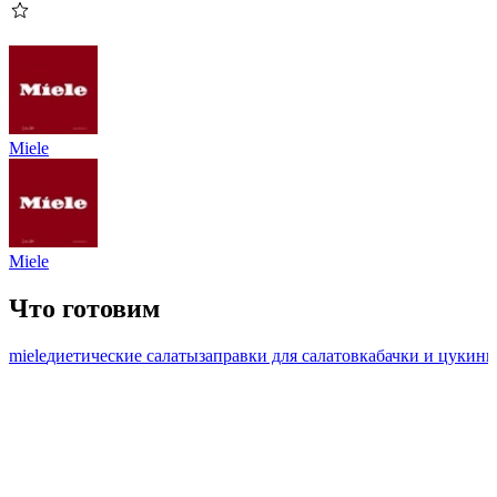
Miele
Miele
Что готовим
miele
диетические салаты
заправки для салатов
кабачки и цукини