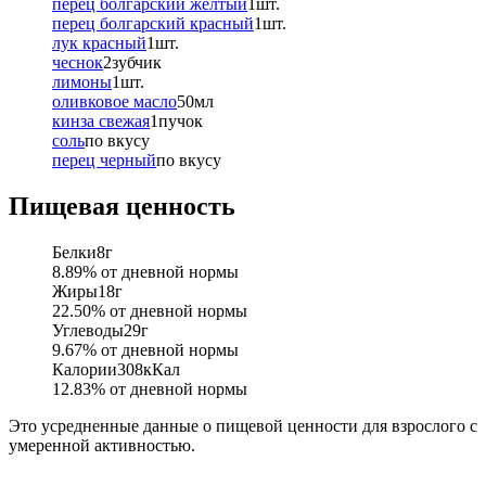
перец болгарский желтый
1
шт.
перец болгарский красный
1
шт.
лук красный
1
шт.
чеснок
2
зубчик
лимоны
1
шт.
оливковое масло
50
мл
кинза свежая
1
пучок
соль
по вкусу
перец черный
по вкусу
Пищевая ценность
Белки
8
г
8.89
% от дневной нормы
Жиры
18
г
22.50
% от дневной нормы
Углеводы
29
г
9.67
% от дневной нормы
Калории
308
кКал
12.83
% от дневной нормы
Это усредненные данные о пищевой ценности для взрослого с
умеренной активностью.