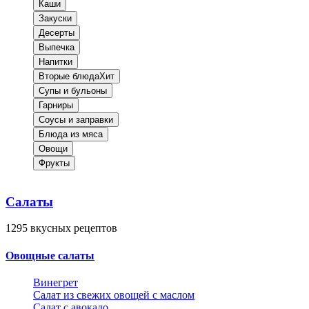
Каши
Закуски
Десерты
Выпечка
Напитки
Вторые блюда
Хит
Супы и бульоны
Гарниры
Соусы и заправки
Блюда из мяса
Овощи
Фрукты
Салаты
1295
вкусных рецептов
Овощные салаты
Винегрет
Салат из свежих овощей с маслом
Салат с авокадо