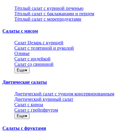
Тёплый салат с куриной печенью
Тёплый салат с баклажанами и перцем
Тёплый салат с морепродуктами
Салаты с мясом
Салат Цезарь с курицей
Салат с телятиной и руколой
Оливье
Салат с индейкой
Салат со свининой
Еще
Диетические салаты
Диетический салат с тунцом консервированным
Диетический куриный салат
Салат с киноа
Салат с грейпфрутом
Еще
Салаты с фруктами