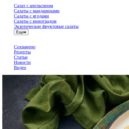
Салат с апельсином
Салаты с мандаринами
Салаты с ягодами
Салаты с виноградом
Экзотические фруктовые салаты
Еще
Сохранено
Рецепты
Статьи
Новости
Видео