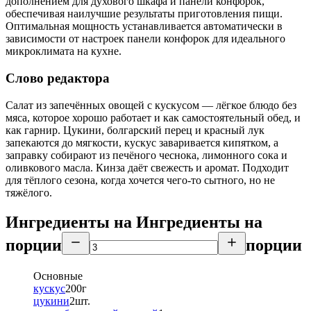
дополнением для духового шкафа и панели конфорок,
обеспечивая наилучшие результаты приготовления пищи.
Оптимальная мощность устанавливается автоматически в
зависимости от настроек панели конфорок для идеального
микроклимата на кухне.
Слово редактора
Салат из запечённых овощей с кускусом — лёгкое блюдо без
мяса, которое хорошо работает и как самостоятельный обед, и
как гарнир. Цукини, болгарский перец и красный лук
запекаются до мягкости, кускус заваривается кипятком, а
заправку собирают из печёного чеснока, лимонного сока и
оливкового масла. Кинза даёт свежесть и аромат. Подходит
для тёплого сезона, когда хочется чего-то сытного, но не
тяжёлого.
Ингредиенты на
Ингредиенты
на
порции
порции
Основные
кускус
200
г
цукини
2
шт.