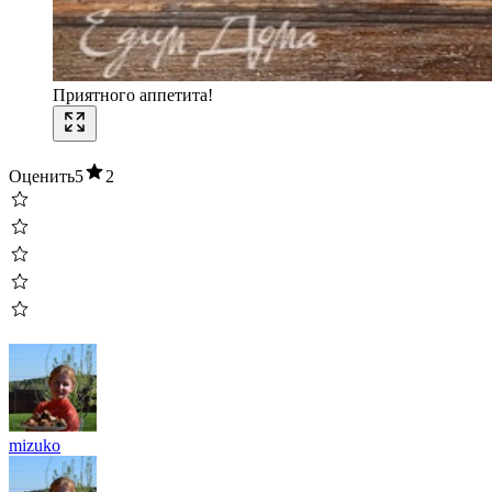
Приятного аппетита!
Оценить
5
2
mizuko