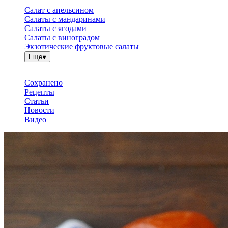
Салат с апельсином
Салаты с мандаринами
Салаты с ягодами
Салаты с виноградом
Экзотические фруктовые салаты
Еще
Сохранено
Рецепты
Статьи
Новости
Видео