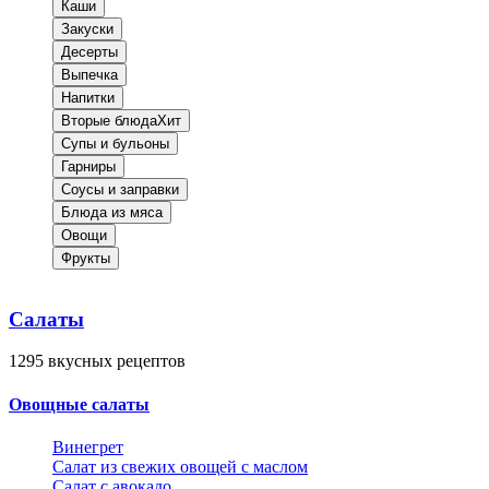
Каши
Закуски
Десерты
Выпечка
Напитки
Вторые блюда
Хит
Супы и бульоны
Гарниры
Соусы и заправки
Блюда из мяса
Овощи
Фрукты
Салаты
1295
вкусных рецептов
Овощные салаты
Винегрет
Салат из свежих овощей с маслом
Салат с авокадо