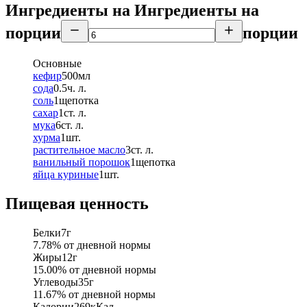
Ингредиенты на
Ингредиенты
на
порции
порции
Основные
кефир
500
мл
сода
0.5
ч. л.
соль
1
щепотка
сахар
1
ст. л.
мука
6
ст. л.
хурма
1
шт.
растительное масло
3
ст. л.
ванильный порошок
1
щепотка
яйца куриные
1
шт.
Пищевая ценность
Белки
7
г
7.78
% от дневной нормы
Жиры
12
г
15.00
% от дневной нормы
Углеводы
35
г
11.67
% от дневной нормы
Калории
269
кКал