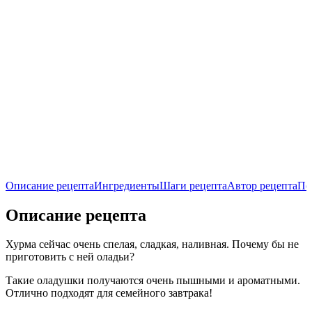
Описание рецепта
Ингредиенты
Шаги рецепта
Автор рецепта
По
Описание рецепта
Хурма сейчас очень спелая, сладкая, наливная. Почему бы не
приготовить с ней оладьи?
Такие оладушки получаются очень пышными и ароматными.
Отлично подходят для семейного завтрака!