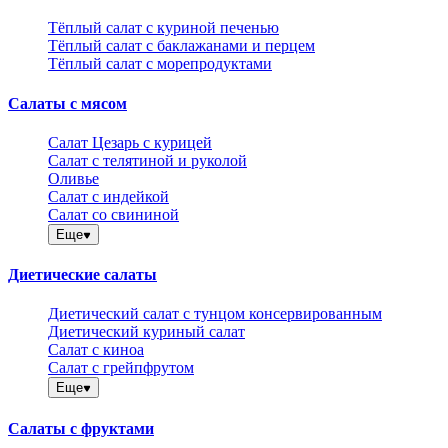
Тёплый салат с куриной печенью
Тёплый салат с баклажанами и перцем
Тёплый салат с морепродуктами
Салаты с мясом
Салат Цезарь с курицей
Салат с телятиной и руколой
Оливье
Салат с индейкой
Салат со свининой
Еще
Диетические салаты
Диетический салат с тунцом консервированным
Диетический куриный салат
Салат с киноа
Салат с грейпфрутом
Еще
Салаты с фруктами