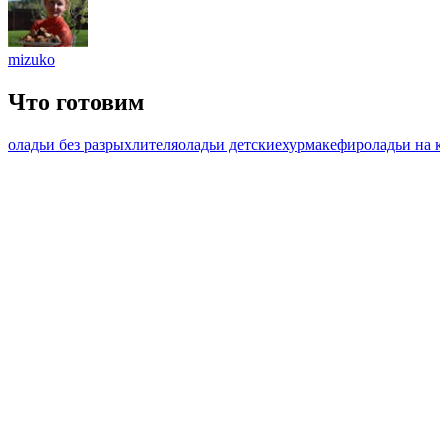
mizuko
Что готовим
оладьи без разрыхлителя
оладьи детские
хурма
кефир
оладьи на 