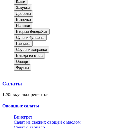
Каши
Закуски
Десерты
Выпечка
Напитки
Вторые блюда
Хит
Супы и бульоны
Гарниры
Соусы и заправки
Блюда из мяса
Овощи
Фрукты
Салаты
1295
вкусных рецептов
Овощные салаты
Винегрет
Салат из свежих овощей с маслом
Салат с авокадо