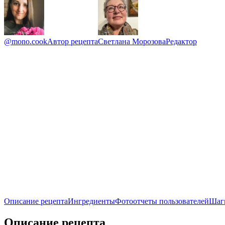
@mono.cook
Автор рецепта
Светлана Морозова
Редактор
Описание рецепта
Ингредиенты
Фотоотчеты пользователей
Шаг
Описание рецепта