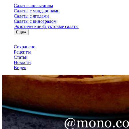
Салат с апельсином
Салаты с мандаринами
Салаты с ягодами
Салаты с виноградом
Экзотические фруктовые салаты
Еще
Сохранено
Рецепты
Статьи
Новости
Видео