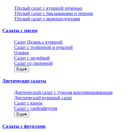
Тёплый салат с куриной печенью
Тёплый салат с баклажанами и перцем
Тёплый салат с морепродуктами
Салаты с мясом
Салат Цезарь с курицей
Салат с телятиной и руколой
Оливье
Салат с индейкой
Салат со свининой
Еще
Диетические салаты
Диетический салат с тунцом консервированным
Диетический куриный салат
Салат с киноа
Салат с грейпфрутом
Еще
Салаты с фруктами