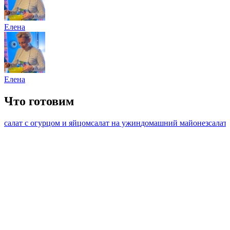
Елена
Елена
Что готовим
салат с огурцом и яйцом
салат на ужин
домашний майонез
салат