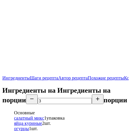
Ингредиенты
Шаги рецепта
Автор рецепта
Похожие рецепты
Ко
Ингредиенты на
Ингредиенты
на
порции
порции
Основные
салатный микс
1
упаковка
яйца куриные
2
шт.
огурцы
1
шт.