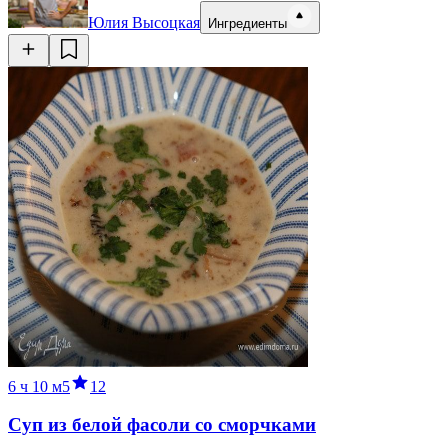
Юлия Высоцкая
Ингредиенты
6 ч
10 м
5
12
Суп из белой фасоли со сморчками