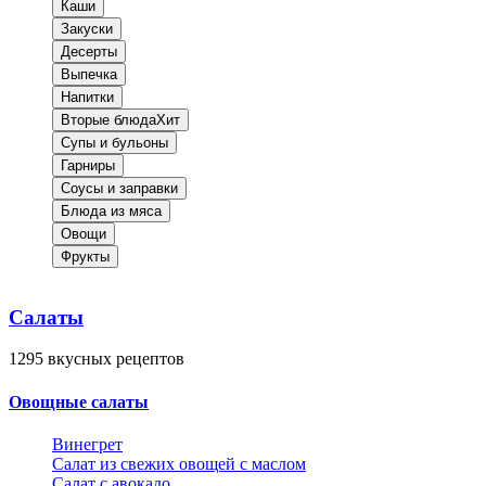
Каши
Закуски
Десерты
Выпечка
Напитки
Вторые блюда
Хит
Супы и бульоны
Гарниры
Соусы и заправки
Блюда из мяса
Овощи
Фрукты
Салаты
1295
вкусных рецептов
Овощные салаты
Винегрет
Салат из свежих овощей с маслом
Салат с авокадо