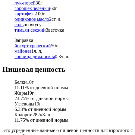
лук-порей
30
г
горошек зеленый
60
г
картофель
100
г
оливковое масло
2
ст. л.
соль
по вкусу
тимьян свежий
3
веточка
Заправка
йогурт греческий
50
г
майонез
1
ч. л.
горчица дижонская
0.3
ч. л.
Пищевая ценность
Белки
10
г
11.11
% от дневной нормы
Жиры
19
г
23.75
% от дневной нормы
Углеводы
19
г
6.33
% от дневной нормы
Калории
282
кКал
11.75
% от дневной нормы
Это усредненные данные о пищевой ценности для взрослого с