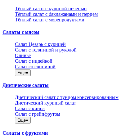
Тёплый салат с куриной печенью
Тёплый салат с баклажанами и перцем
Тёплый салат с морепродуктами
Салаты с мясом
Салат Цезарь с курицей
Салат с телятиной и руколой
Оливье
Салат с индейкой
Салат со свининой
Еще
Диетические салаты
Диетический салат с тунцом консервированным
Диетический куриный салат
Салат с киноа
Салат с грейпфрутом
Еще
Салаты с фруктами