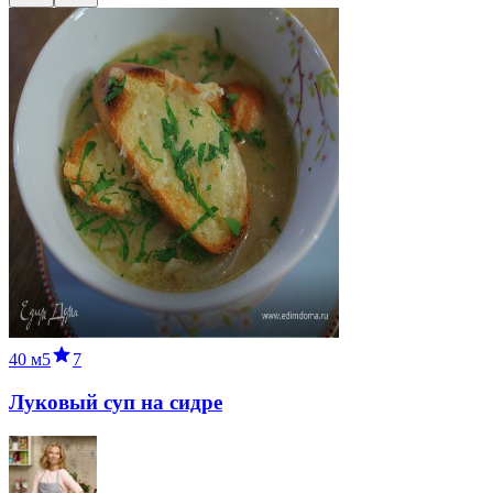
40 м
5
7
Луковый суп на сидре