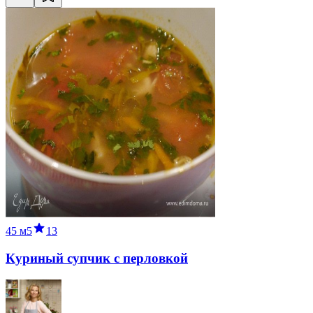
45 м
5
13
Куриный супчик с перловкой