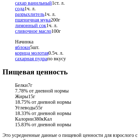
сахар ванильный
1
ст. л.
сода
1
ч. л.
разрыхлитель
1
ч. л.
пшеничная мука
200
г
лимонный сок
1
ч. л.
сливочное масло
100
г
Начинка
яблоки
5
шт.
корица молотая
0.5
ч. л.
сахарная пудра
по вкусу
Пищевая ценность
Белки
7
г
7.78
% от дневной нормы
Жиры
15
г
18.75
% от дневной нормы
Углеводы
55
г
18.33
% от дневной нормы
Калории
380
кКал
15.83
% от дневной нормы
Это усредненные данные о пищевой ценности для взрослого с