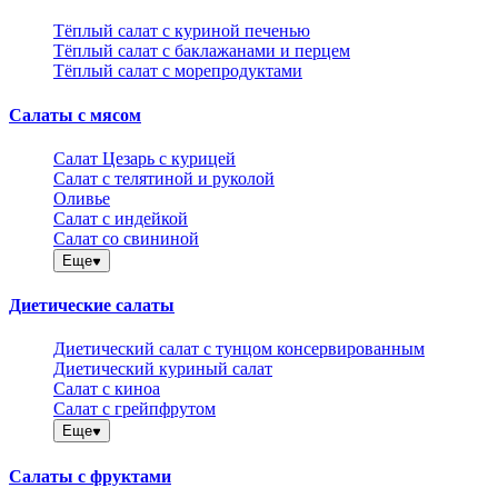
Тёплый салат с куриной печенью
Тёплый салат с баклажанами и перцем
Тёплый салат с морепродуктами
Салаты с мясом
Салат Цезарь с курицей
Салат с телятиной и руколой
Оливье
Салат с индейкой
Салат со свининой
Еще
Диетические салаты
Диетический салат с тунцом консервированным
Диетический куриный салат
Салат с киноа
Салат с грейпфрутом
Еще
Салаты с фруктами