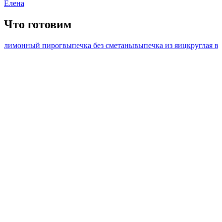
Елена
Что готовим
лимонный пирог
выпечка без сметаны
выпечка из яиц
круглая в