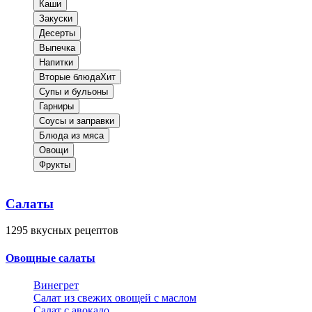
Каши
Закуски
Десерты
Выпечка
Напитки
Вторые блюда
Хит
Супы и бульоны
Гарниры
Соусы и заправки
Блюда из мяса
Овощи
Фрукты
Салаты
1295
вкусных рецептов
Овощные салаты
Винегрет
Салат из свежих овощей с маслом
Салат с авокадо