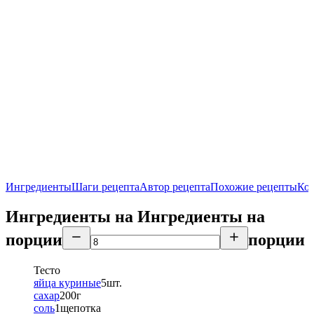
Ингредиенты
Шаги рецепта
Автор рецепта
Похожие рецепты
Ко
Ингредиенты на
Ингредиенты
на
порции
порции
Тесто
яйца куриные
5
шт.
сахар
200
г
соль
1
щепотка