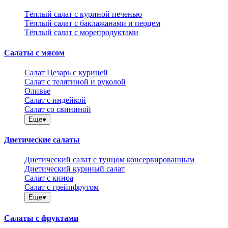
Тёплый салат с куриной печенью
Тёплый салат с баклажанами и перцем
Тёплый салат с морепродуктами
Салаты с мясом
Салат Цезарь с курицей
Салат с телятиной и руколой
Оливье
Салат с индейкой
Салат со свининой
Еще
Диетические салаты
Диетический салат с тунцом консервированным
Диетический куриный салат
Салат с киноа
Салат с грейпфрутом
Еще
Салаты с фруктами