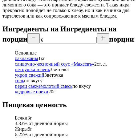
лимонного сока — это придаст блюду свежести. Такая икра
прекрасно подойдёт не только к хлебу, но и как начинка для
тарталеток или как сопровождение к мясным блюдам.
Ингредиенты на
Ингредиенты
на
порции
порции
Основные
баклажаны
1
кг
сливочно-чесночный соус «Махеевъ»
2
ст. л.
петрушка зелень
3
веточка
укроп свежий
3
веточка
соль
по вкусу
перец свежемолотый смесь
по вкусу
кедровые орехи
20
г
Пищевая ценность
Белки
3
г
3.33
% от дневной нормы
Жиры
5
г
6.25
% от дневной нормы