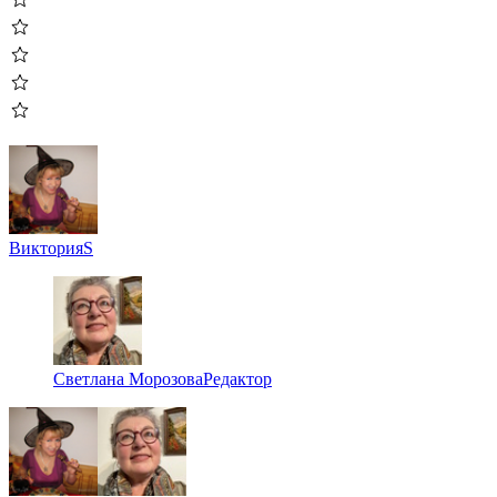
ВикторияS
Светлана Морозова
Редактор