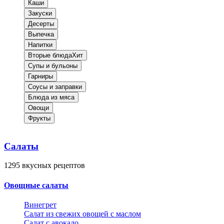
Каши
Закуски
Десерты
Выпечка
Напитки
Вторые блюда
Хит
Супы и бульоны
Гарниры
Соусы и заправки
Блюда из мяса
Овощи
Фрукты
Салаты
1295
вкусных рецептов
Овощные салаты
Винегрет
Салат из свежих овощей с маслом
Салат с авокадо