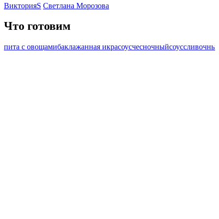
ВикторияS
Светлана Морозова
Что готовим
пита с овощами
баклажанная икра
соус
чесночныйсоус
сливочны