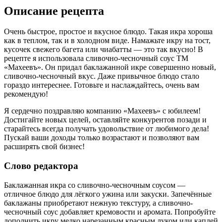
Описание рецепта
Очень быстрое, простое и вкусное блюдо. Такая икра хороша
как в теплом, так и в холодном виде. Намажьте икру на тост,
кусочек свежего багета или чиабатты — это так вкусно! В
рецепте я использовала сливочно-чесночный соус ТМ
«Махеевъ». Он придал баклажанной икре совершенно новый,
сливочно-чесночный вкус. Даже привычное блюдо стало
гораздо интереснее. Готовьте и наслаждайтесь, очень вам
рекомендую!
Я сердечно поздравляю компанию «Махеевъ» с юбилеем!
Достигайте новых целей, оставляйте конкурентов позади и
старайтесь всегда получать удовольствие от любимого дела!
Пускай ваши доходы только возрастают и позволяют вам
расширять свой бизнес!
Слово редактора
Баклажанная икра со сливочно-чесночным соусом —
отличное блюдо для лёгкого ужина или закуски. Запечённые
баклажаны приобретают нежную текстуру, а сливочно-
чесночный соус добавляет кремовости и аромата. Попробуйте
дополнить икру мелко нарезанным красным луком или каплей