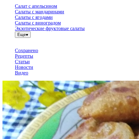
Салат с апельсином
Салаты с мандаринами
Салаты с ягодами
Салаты с виноградом
Экзотические фруктовые салаты
Еще
Сохранено
Рецепты
Статьи
Новости
Видео