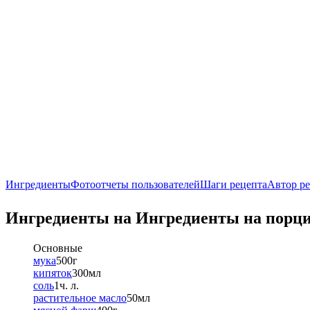
Ингредиенты
Фотоотчеты пользователей
Шаги рецепта
Автор р
Ингредиенты на
Ингредиенты
на порц
Основные
мука
500
г
кипяток
300
мл
соль
1
ч. л.
растительное масло
50
мл