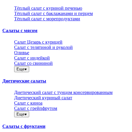
Тёплый салат с куриной печенью
Тёплый салат с баклажанами и перцем
Тёплый салат с морепродуктами
Салаты с мясом
Салат Цезарь с курицей
Салат с телятиной и руколой
Оливье
Салат с индейкой
Салат со свининой
Еще
Диетические салаты
Диетический салат с тунцом консервированным
Диетический куриный салат
Салат с киноа
Салат с грейпфрутом
Еще
Салаты с фруктами