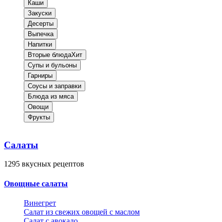
Каши
Закуски
Десерты
Выпечка
Напитки
Вторые блюда
Хит
Супы и бульоны
Гарниры
Соусы и заправки
Блюда из мяса
Овощи
Фрукты
Салаты
1295
вкусных рецептов
Овощные салаты
Винегрет
Салат из свежих овощей с маслом
Салат с авокадо