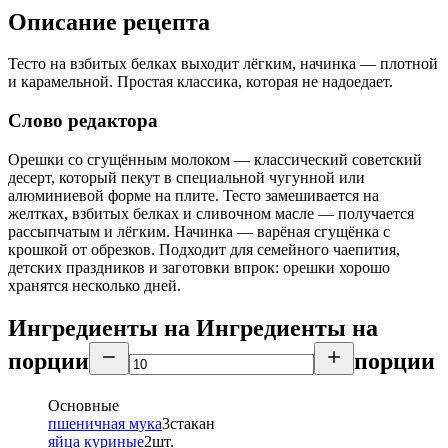
Описание рецепта
Тесто на взбитых белках выходит лёгким, начинка — плотной
и карамельной. Простая классика, которая не надоедает.
Слово редактора
Орешки со сгущённым молоком — классический советский
десерт, который пекут в специальной чугунной или
алюминиевой форме на плите. Тесто замешивается на
желтках, взбитых белках и сливочном масле — получается
рассыпчатым и лёгким. Начинка — варёная сгущёнка с
крошкой от обрезков. Подходит для семейного чаепития,
детских праздников и заготовки впрок: орешки хорошо
хранятся несколько дней.
Ингредиенты на
Ингредиенты
на
порции
порции
Основные
пшеничная мука
3
стакан
яйца куриные
2
шт.