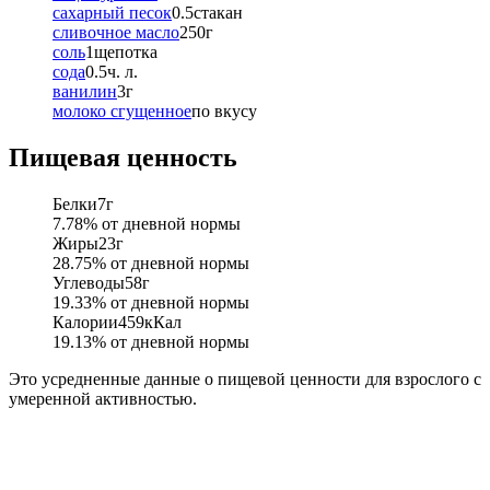
сахарный песок
0.5
стакан
сливочное масло
250
г
соль
1
щепотка
сода
0.5
ч. л.
ванилин
3
г
молоко сгущенное
по вкусу
Пищевая ценность
Белки
7
г
7.78
% от дневной нормы
Жиры
23
г
28.75
% от дневной нормы
Углеводы
58
г
19.33
% от дневной нормы
Калории
459
кКал
19.13
% от дневной нормы
Это усредненные данные о пищевой ценности для взрослого с
умеренной активностью.