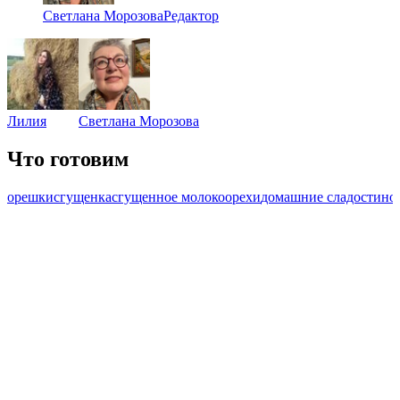
Светлана Морозова
Редактор
Лилия
Светлана Морозова
Что готовим
орешки
сгущенка
сгущенное молоко
орехи
домашние сладости
но