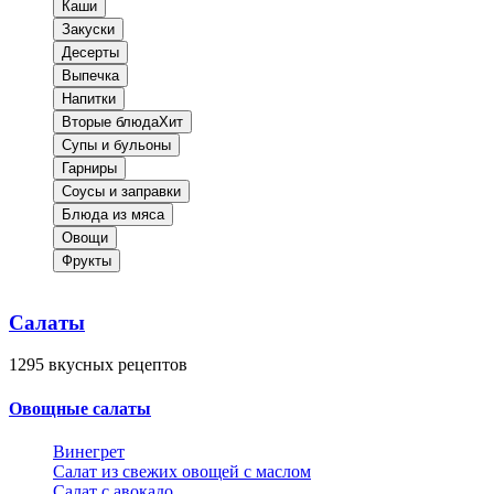
Каши
Закуски
Десерты
Выпечка
Напитки
Вторые блюда
Хит
Супы и бульоны
Гарниры
Соусы и заправки
Блюда из мяса
Овощи
Фрукты
Салаты
1295
вкусных рецептов
Овощные салаты
Винегрет
Салат из свежих овощей с маслом
Салат с авокадо