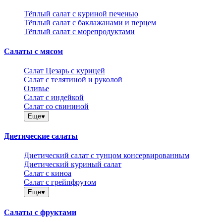
Тёплый салат с куриной печенью
Тёплый салат с баклажанами и перцем
Тёплый салат с морепродуктами
Салаты с мясом
Салат Цезарь с курицей
Салат с телятиной и руколой
Оливье
Салат с индейкой
Салат со свининой
Еще
Диетические салаты
Диетический салат с тунцом консервированным
Диетический куриный салат
Салат с киноа
Салат с грейпфрутом
Еще
Салаты с фруктами