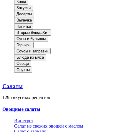
Каши
Закуски
Десерты
Выпечка
Напитки
Вторые блюда
Хит
Супы и бульоны
Гарниры
Соусы и заправки
Блюда из мяса
Овощи
Фрукты
Салаты
1295
вкусных рецептов
Овощные салаты
Винегрет
Салат из свежих овощей с маслом
Салат с авокадо