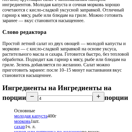
ингредиентов. Молодая капуста и сочная морковь хорошо
сочетаются с кисло-сладкой уксусной заправкой. Отличный
гарнир к мясу, рыбе или блюдам на гриле. Можно готовить
заранее — вкус становится насыщеннее.
Слово редактора
Простой летний салат из двух овощей — молодой капусты и
моркови — с кисло-сладкой заправкой на основе уксуса,
растительного масла и сахара. Готовится быстро, без тепловой
обработки. Подходит как гарнир к мясу, рыбе или блюдам на
гриле. Зелень добавляется по желанию. Салат можно
приготовить заранее: после 10–15 минут настаивания вкус
становится насыщеннее.
Ингредиенты на
Ингредиенты
на
порции
порции
Основные
молодая капуста
400
г
морковь
1
шт.
сахар
1
ч. л.
укроп или петрушка по желанию
по вкусу