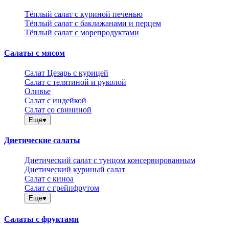
Тёплый салат с куриной печенью
Тёплый салат с баклажанами и перцем
Тёплый салат с морепродуктами
Салаты с мясом
Салат Цезарь с курицей
Салат с телятиной и руколой
Оливье
Салат с индейкой
Салат со свининой
Еще
Диетические салаты
Диетический салат с тунцом консервированным
Диетический куриный салат
Салат с киноа
Салат с грейпфрутом
Еще
Салаты с фруктами