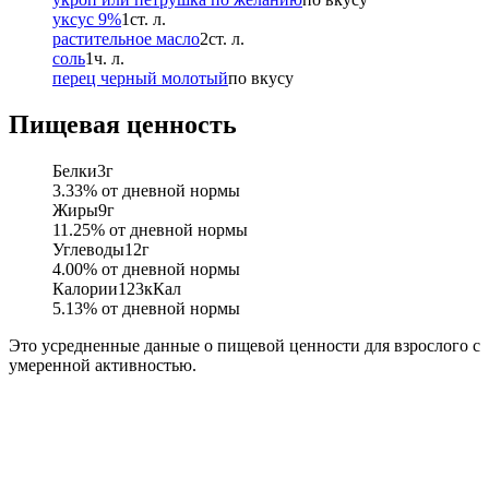
уксус 9%
1
ст. л.
растительное масло
2
ст. л.
соль
1
ч. л.
перец черный молотый
по вкусу
Пищевая ценность
Белки
3
г
3.33
% от дневной нормы
Жиры
9
г
11.25
% от дневной нормы
Углеводы
12
г
4.00
% от дневной нормы
Калории
123
кКал
5.13
% от дневной нормы
Это усредненные данные о пищевой ценности для взрослого с
умеренной активностью.