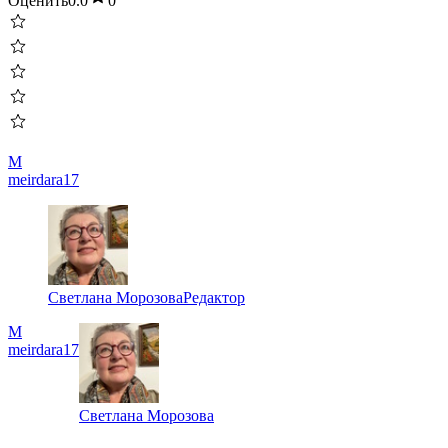
Оценить
0.0
0
M
meirdara17
Светлана Морозова
Редактор
M
meirdara17
Светлана Морозова