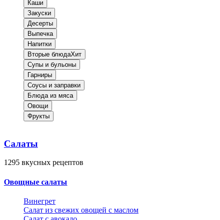
Каши
Закуски
Десерты
Выпечка
Напитки
Вторые блюда
Хит
Супы и бульоны
Гарниры
Соусы и заправки
Блюда из мяса
Овощи
Фрукты
Салаты
1295
вкусных рецептов
Овощные салаты
Винегрет
Салат из свежих овощей с маслом
Салат с авокадо