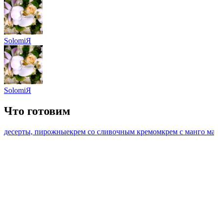
SolomiЯ
SolomiЯ
Что готовим
десерты, пирожные
крем со сливочным кремом
крем с манго ма