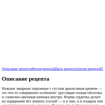
Описание рецепта
Ингредиенты
Шаги рецепта
Автор рецепта
По
Описание рецепта
Нежные заварные пирожные с густым арахисовым кремом —
это что-то совершенно особенное: хрустящая тонкая оболочка
и сливочно-ореховая начинка внутри. Форма сердечка делает
их нарядными без лишних усилий — и к чаю, и в подарок они