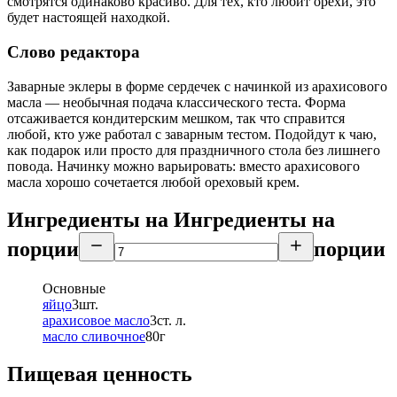
смотрятся одинаково красиво. Для тех, кто любит орехи, это
будет настоящей находкой.
Слово редактора
Заварные эклеры в форме сердечек с начинкой из арахисового
масла — необычная подача классического теста. Форма
отсаживается кондитерским мешком, так что справится
любой, кто уже работал с заварным тестом. Подойдут к чаю,
как подарок или просто для праздничного стола без лишнего
повода. Начинку можно варьировать: вместо арахисового
масла хорошо сочетается любой ореховый крем.
Ингредиенты на
Ингредиенты
на
порции
порции
Основные
яйцо
3
шт.
арахисовое масло
3
ст. л.
масло сливочное
80
г
Пищевая ценность