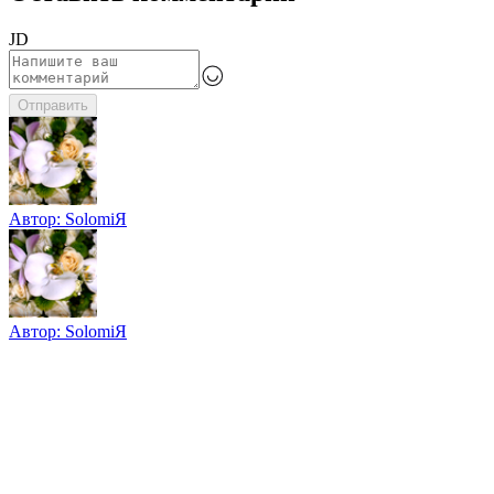
JD
Отправить
Автор:
SolomiЯ
Автор:
SolomiЯ