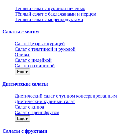
Тёплый салат с куриной печенью
Тёплый салат с баклажанами и перцем
Тёплый салат с морепродуктами
Салаты с мясом
Салат Цезарь с курицей
Салат с телятиной и руколой
Оливье
Салат с индейкой
Салат со свининой
Еще
Диетические салаты
Диетический салат с тунцом консервированным
Диетический куриный салат
Салат с киноа
Салат с грейпфрутом
Еще
Салаты с фруктами