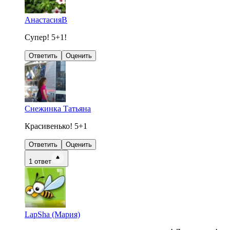
АнастасияВ
Супер! 5+1!
Ответить
Оценить
Снежинка Татьяна
Красивенько! 5+1
Ответить
Оценить
1
ответ
LapSha (Мария)