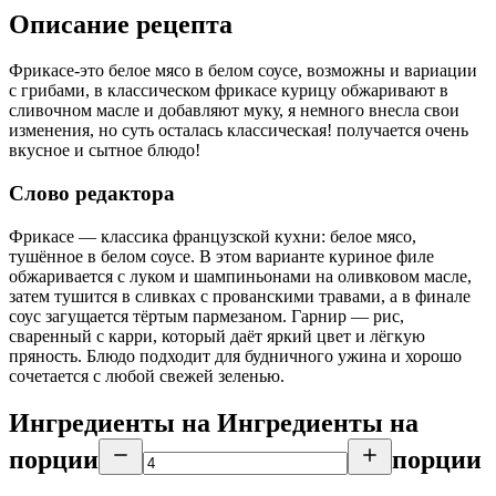
Описание рецепта
Фрикасе-это белое мясо в белом соусе, возможны и вариации
с грибами, в классическом фрикасе курицу обжаривают в
сливочном масле и добавляют муку, я немного внесла свои
изменения, но суть осталась классическая! получается очень
вкусное и сытное блюдо!
Слово редактора
Фрикасе — классика французской кухни: белое мясо,
тушённое в белом соусе. В этом варианте куриное филе
обжаривается с луком и шампиньонами на оливковом масле,
затем тушится в сливках с прованскими травами, а в финале
соус загущается тёртым пармезаном. Гарнир — рис,
сваренный с карри, который даёт яркий цвет и лёгкую
пряность. Блюдо подходит для будничного ужина и хорошо
сочетается с любой свежей зеленью.
Ингредиенты на
Ингредиенты
на
порции
порции