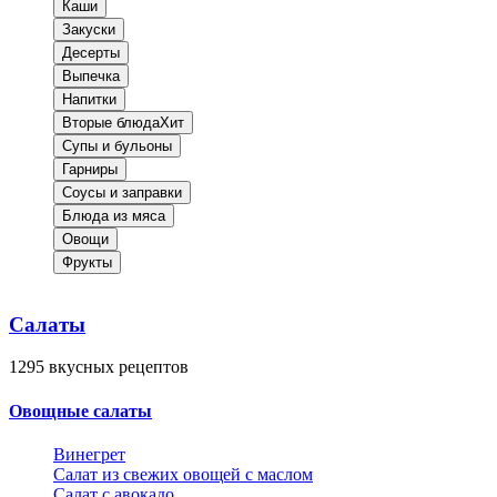
Каши
Закуски
Десерты
Выпечка
Напитки
Вторые блюда
Хит
Супы и бульоны
Гарниры
Соусы и заправки
Блюда из мяса
Овощи
Фрукты
Салаты
1295
вкусных рецептов
Овощные салаты
Винегрет
Салат из свежих овощей с маслом
Салат с авокадо