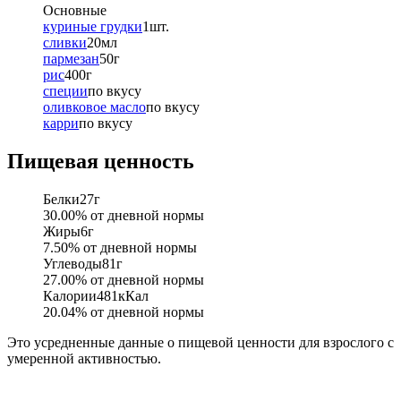
Основные
куриные грудки
1
шт.
сливки
20
мл
пармезан
50
г
рис
400
г
специи
по вкусу
оливковое масло
по вкусу
карри
по вкусу
Пищевая ценность
Белки
27
г
30.00
% от дневной нормы
Жиры
6
г
7.50
% от дневной нормы
Углеводы
81
г
27.00
% от дневной нормы
Калории
481
кКал
20.04
% от дневной нормы
Это усредненные данные о пищевой ценности для взрослого с
умеренной активностью.