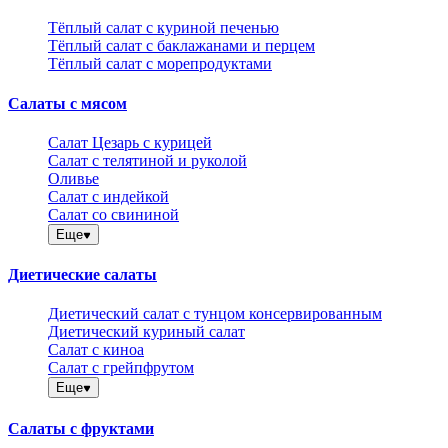
Тёплый салат с куриной печенью
Тёплый салат с баклажанами и перцем
Тёплый салат с морепродуктами
Салаты с мясом
Салат Цезарь с курицей
Салат с телятиной и руколой
Оливье
Салат с индейкой
Салат со свининой
Еще
Диетические салаты
Диетический салат с тунцом консервированным
Диетический куриный салат
Салат с киноа
Салат с грейпфрутом
Еще
Салаты с фруктами