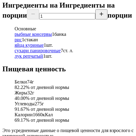
Ингредиенты на
Ингредиенты
на
порции
порции
Основные
рыбные консервы
1
банка
рис
1
стакан
яйца куриные
1
шт.
сухари панировочные
7
ст. л.
лук репчатый
1
шт.
Пищевая ценность
Белки
74
г
82.22
% от дневной нормы
Жиры
32
г
40.00
% от дневной нормы
Углеводы
275
г
91.67
% от дневной нормы
Калории
1660
кКал
69.17
% от дневной нормы
Это усредненные данные о пищевой ценности для взрослого с
умеренной активностью.