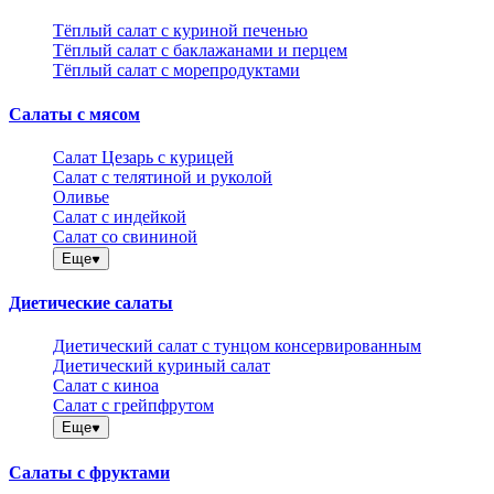
Тёплый салат с куриной печенью
Тёплый салат с баклажанами и перцем
Тёплый салат с морепродуктами
Салаты с мясом
Салат Цезарь с курицей
Салат с телятиной и руколой
Оливье
Салат с индейкой
Салат со свининой
Еще
Диетические салаты
Диетический салат с тунцом консервированным
Диетический куриный салат
Салат с киноа
Салат с грейпфрутом
Еще
Салаты с фруктами