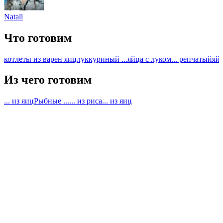
Natali
Что готовим
котлеты из варен яиц
лук
куриный ...
яйца с луком
... репчатый
яйц
Из чего готовим
... из яиц
Рыбные ...
... из риса
... из яиц