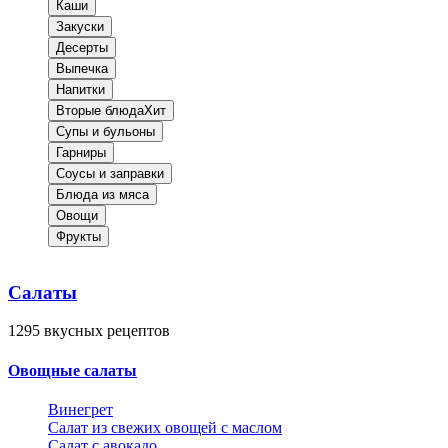
Каши
Закуски
Десерты
Выпечка
Напитки
Вторые блюда
Хит
Супы и бульоны
Гарниры
Соусы и заправки
Блюда из мяса
Овощи
Фрукты
Салаты
1295
вкусных рецептов
Овощные салаты
Винегрет
Салат из свежих овощей с маслом
Салат с авокадо