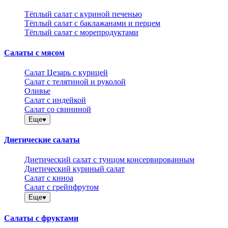
Тёплый салат с куриной печенью
Тёплый салат с баклажанами и перцем
Тёплый салат с морепродуктами
Салаты с мясом
Салат Цезарь с курицей
Салат с телятиной и руколой
Оливье
Салат с индейкой
Салат со свининой
Еще
Диетические салаты
Диетический салат с тунцом консервированным
Диетический куриный салат
Салат с киноа
Салат с грейпфрутом
Еще
Салаты с фруктами