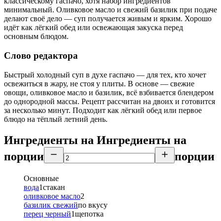
классическому гаспачо, хотя набор ингредиентов
минимальный. Оливковое масло и свежий базилик при подаче
делают своё дело — суп получается живым и ярким. Хорошо
идёт как лёгкий обед или освежающая закуска перед
основным блюдом.
Слово редактора
Быстрый холодный суп в духе гаспачо — для тех, кто хочет
освежиться в жару, не стоя у плиты. В основе — свежие
овощи, оливковое масло и базилик, всё взбивается блендером
до однородной массы. Рецепт рассчитан на двоих и готовится
за несколько минут. Подходит как лёгкий обед или первое
блюдо на тёплый летний день.
Ингредиенты на
Ингредиенты
на
порции
порции
Основные
вода
1
стакан
оливковое масло
2
базилик свежий
по вкусу
перец черный
1
щепотка