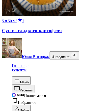
5 ч
50 м
5
7
Суп из сладкого картофеля
Юлия Высоцкая
Ингредиенты
Главная
>
Рецепты
Меню
Рецепты
Подписаться
Избранное
Войти