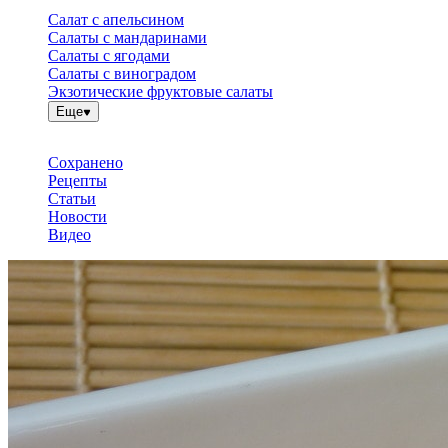
Салат с апельсином
Салаты с мандаринами
Салаты с ягодами
Салаты с виноградом
Экзотические фруктовые салаты
Еще
Сохранено
Рецепты
Статьи
Новости
Видео