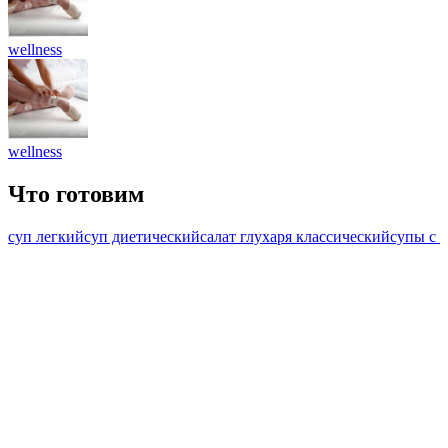
wellness
wellness
Что готовим
суп легкий
суп диетический
салат глухаря классический
супы с 