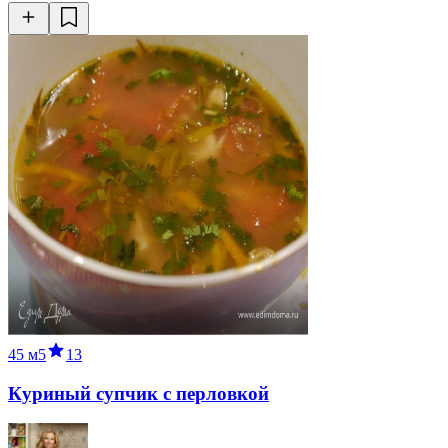
45 м
5
13
Куриный супчик с перловкой