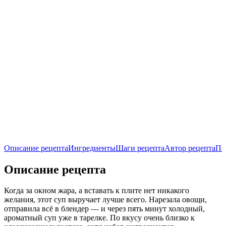
Описание рецепта
Ингредиенты
Шаги рецепта
Автор рецепта
По
Описание рецепта
Когда за окном жара, а вставать к плите нет никакого
желания, этот суп выручает лучше всего. Нарезала овощи,
отправила всё в блендер — и через пять минут холодный,
ароматный суп уже в тарелке. По вкусу очень близко к