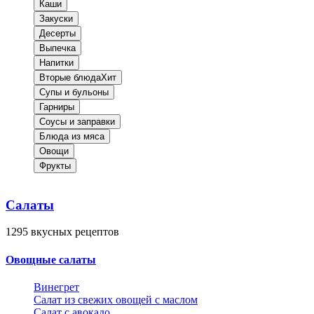
Каши
Закуски
Десерты
Выпечка
Напитки
Вторые блюда
Хит
Супы и бульоны
Гарниры
Соусы и заправки
Блюда из мяса
Овощи
Фрукты
Салаты
1295
вкусных рецептов
Овощные салаты
Винегрет
Салат из свежих овощей с маслом
Салат с авокадо