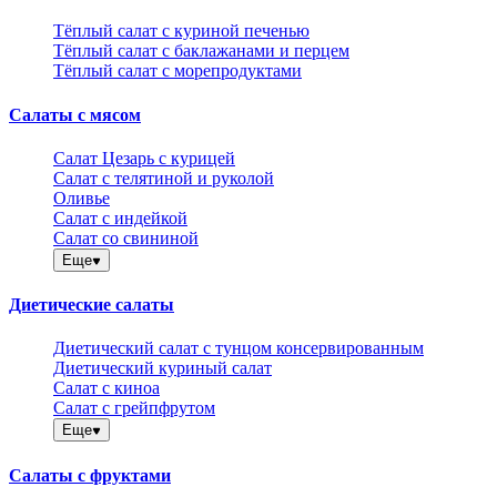
Тёплый салат с куриной печенью
Тёплый салат с баклажанами и перцем
Тёплый салат с морепродуктами
Салаты с мясом
Салат Цезарь с курицей
Салат с телятиной и руколой
Оливье
Салат с индейкой
Салат со свининой
Еще
Диетические салаты
Диетический салат с тунцом консервированным
Диетический куриный салат
Салат с киноа
Салат с грейпфрутом
Еще
Салаты с фруктами