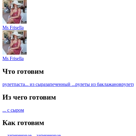
Ms Frisella
Ms Frisella
Что готовим
рулет
паста
... из сыра
запеченный ...
рулеты из баклажанов
рулеты
Из чего готовим
... с сыром
Как готовим
... запеченные
... запеченные