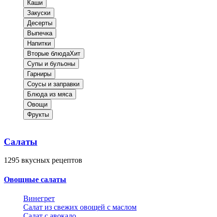
Каши
Закуски
Десерты
Выпечка
Напитки
Вторые блюда
Хит
Супы и бульоны
Гарниры
Соусы и заправки
Блюда из мяса
Овощи
Фрукты
Салаты
1295
вкусных рецептов
Овощные салаты
Винегрет
Салат из свежих овощей с маслом
Салат с авокадо