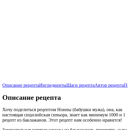
Описание рецепта
Ингредиенты
Шаги рецепта
Автор рецепта
По
Описание рецепта
Хочу поделиться рецептом Нонны (бабушки мужа), она, как
настоящая сицилийская синьора, знает как минимум 1000 и 1
рецепт из баклажанов. Этот рецепт нам особенно нравится!
Замечательная горячая закуска из баклажанов, прошутто, сыра