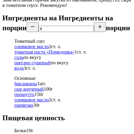
в томатном соусе. Рекомендую!
Ингредиенты на
Ингредиенты
на
порции
порции
Томатный соус
оливковое масло
2
ст. л.
томатная паста «Помидорка»
1
ст. л.
соль
по вкусу
орегано сушеный
по вкусу
вода
3
ст. л.
Основные
баклажаны
1
шт.
сыр копченый
100
г
прошутто
150
г
оливковое масло
2
ст. л.
пармезан
30
г
Пищевая ценность
Белки
19
г