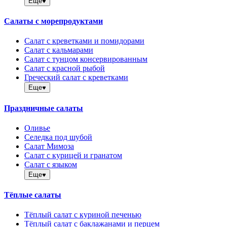
Еще
Салаты с морепродуктами
Салат с креветками и помидорами
Салат с кальмарами
Салат с тунцом консервированным
Салат с красной рыбой
Греческий салат с креветками
Еще
Праздничные салаты
Оливье
Селедка под шубой
Салат Мимоза
Салат с курицей и гранатом
Салат с языком
Еще
Тёплые салаты
Тёплый салат с куриной печенью
Тёплый салат с баклажанами и перцем