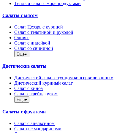
Тёплый салат с морепродуктами
Салаты с мясом
Салат Цезарь с курицей
Салат с телятиной и руколой
Оливье
Салат с индейкой
Салат со свининой
Еще
Диетические салаты
Диетический салат с тунцом консервированным
Диетический куриный салат
Салат с киноа
Салат с грейпфрутом
Еще
Салаты с фруктами
Салат с апельсином
Салаты с мандаринами