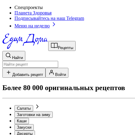
Спецпроекты
Планета Здоровья
Подписывайтесь на наш Telegram
Меню на неделю
Рецепты
Найти
Добавить рецепт
Войти
Более 80 000 оригинальных рецептов
Салаты
Заготовки на зиму
Каши
Закуски
Десерты