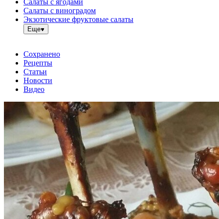
Салаты с ягодами
Салаты с виноградом
Экзотические фруктовые салаты
Еще
Сохранено
Рецепты
Статьи
Новости
Видео