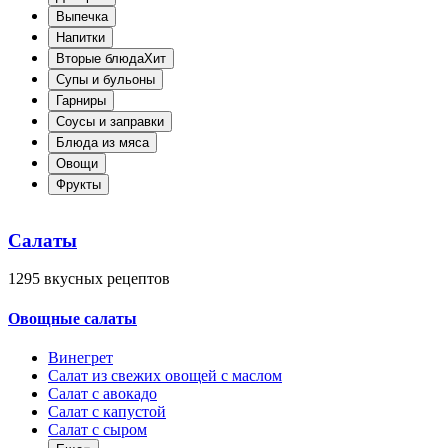
Выпечка
Напитки
Вторые блюда
Хит
Супы и бульоны
Гарниры
Соусы и заправки
Блюда из мяса
Овощи
Фрукты
Салаты
1295
вкусных рецептов
Овощные салаты
Винегрет
Салат из свежих овощей с маслом
Салат с авокадо
Салат с капустой
Салат с сыром