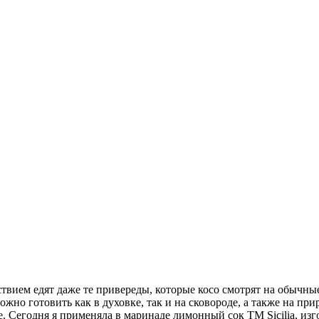
вием едят даже те привереды, которые косо смотрят на обычн
ожно готовить как в духовке, так и на сковороде, а также на 
 Сегодня я применяла в маринаде лимонный cок ТМ Sicilia, из