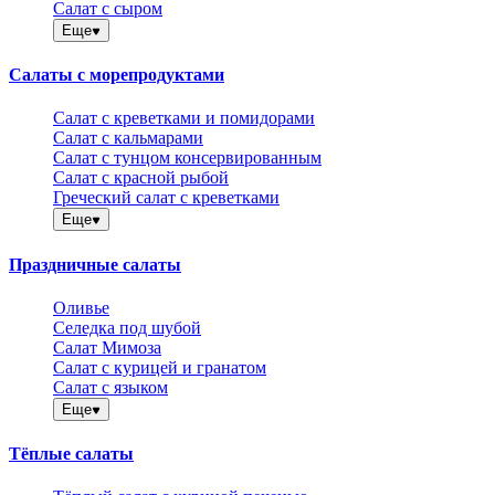
Салат с сыром
Еще
Салаты с морепродуктами
Салат с креветками и помидорами
Салат с кальмарами
Салат с тунцом консервированным
Салат с красной рыбой
Греческий салат с креветками
Еще
Праздничные салаты
Оливье
Селедка под шубой
Салат Мимоза
Салат с курицей и гранатом
Салат с языком
Еще
Тёплые салаты