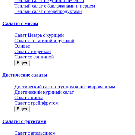
Тёплый салат с куриной печенью
Тёплый салат с баклажанами и перцем
Тёплый салат с морепродуктами
Салаты с мясом
Салат Цезарь с курицей
Салат с телятиной и руколой
Оливье
Салат с индейкой
Салат со свининой
Еще
Диетические салаты
Диетический салат с тунцом консервированным
Диетический куриный салат
Салат с киноа
Салат с грейпфрутом
Еще
Салаты с фруктами
Салат с апельсином