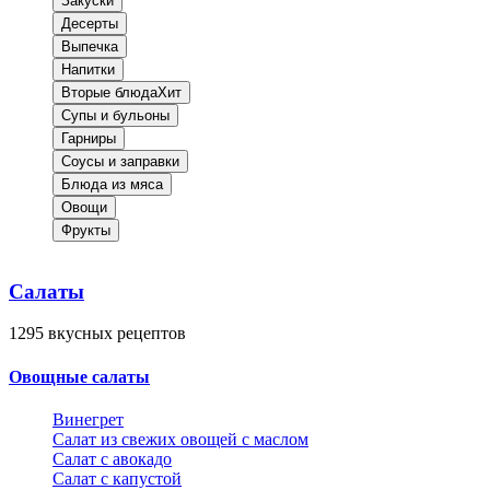
Закуски
Десерты
Выпечка
Напитки
Вторые блюда
Хит
Супы и бульоны
Гарниры
Соусы и заправки
Блюда из мяса
Овощи
Фрукты
Салаты
1295
вкусных рецептов
Овощные салаты
Винегрет
Салат из свежих овощей с маслом
Салат с авокадо
Салат с капустой