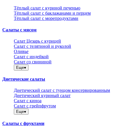
Тёплый салат с куриной печенью
Тёплый салат с баклажанами и перцем
Тёплый салат с морепродуктами
Салаты с мясом
Салат Цезарь с курицей
Салат с телятиной и руколой
Оливье
Салат с индейкой
Салат со свининой
Еще
Диетические салаты
Диетический салат с тунцом консервированным
Диетический куриный салат
Салат с киноа
Салат с грейпфрутом
Еще
Салаты с фруктами