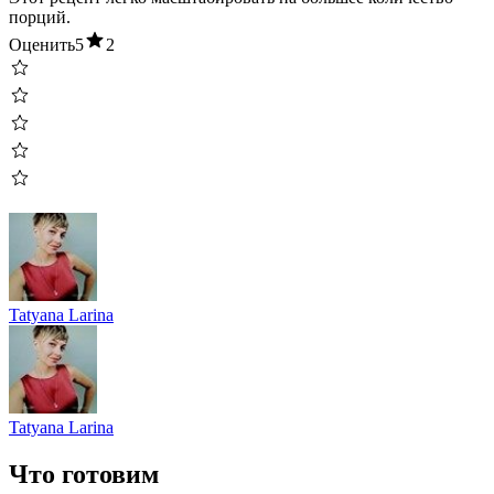
порций.
Оценить
5
2
Tatyana Larina
Tatyana Larina
Что готовим