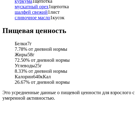
куркума
1
щепотка
мускатный орех
1
щепотка
шалфей свежий
1
лист
сливочное масло
1
кусок
Пищевая ценность
Белки
7
г
7.78
% от дневной нормы
Жиры
58
г
72.50
% от дневной нормы
Углеводы
25
г
8.33
% от дневной нормы
Калории
640
кКал
26.67
% от дневной нормы
Это усредненные данные о пищевой ценности для взрослого с
умеренной активностью.