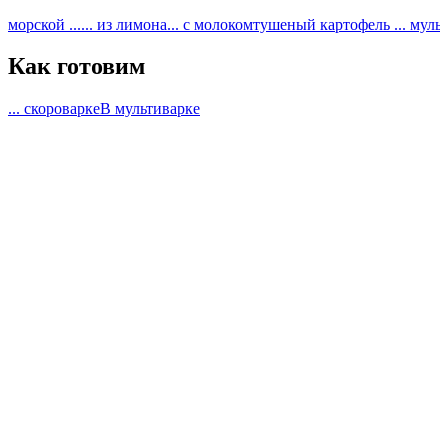
морской ...
... из лимона
... с молоком
тушеный картофель ... муль
Как готовим
... скороварке
В мультиварке