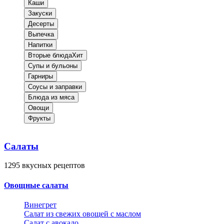
Каши
Закуски
Десерты
Выпечка
Напитки
Вторые блюда
Хит
Супы и бульоны
Гарниры
Соусы и заправки
Блюда из мяса
Овощи
Фрукты
Салаты
1295
вкусных рецептов
Овощные салаты
Винегрет
Салат из свежих овощей с маслом
Салат с авокадо