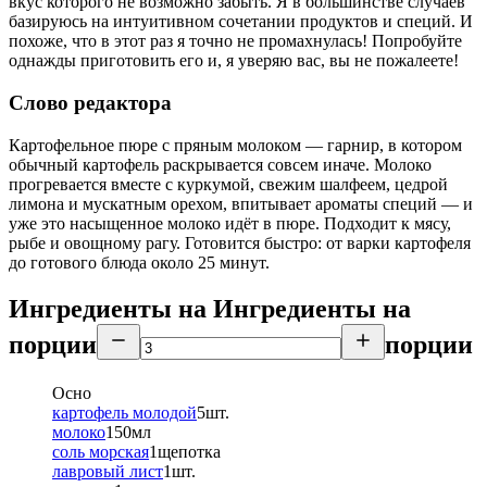
вкус которого не возможно забыть. Я в большинстве случаев
базируюсь на интуитивном сочетании продуктов и специй. И
похоже, что в этот раз я точно не промахнулась! Попробуйте
однажды приготовить его и, я уверяю вас, вы не пожалеете!
Слово редактора
Картофельное пюре с пряным молоком — гарнир, в котором
обычный картофель раскрывается совсем иначе. Молоко
прогревается вместе с куркумой, свежим шалфеем, цедрой
лимона и мускатным орехом, впитывает ароматы специй — и
уже это насыщенное молоко идёт в пюре. Подходит к мясу,
рыбе и овощному рагу. Готовится быстро: от варки картофеля
до готового блюда около 25 минут.
Ингредиенты на
Ингредиенты
на
порции
порции
Осно
картофель молодой
5
шт.
молоко
150
мл
соль морская
1
щепотка
лавровый лист
1
шт.