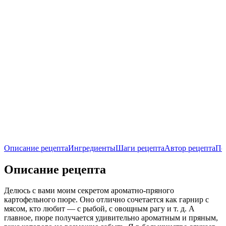
Описание рецепта
Ингредиенты
Шаги рецепта
Автор рецепта
По
Описание рецепта
Делюсь с вами моим секретом ароматно-пряного
картофельного пюре. Оно отлично сочетается как гарнир с
мясом, кто любит — с рыбой, с овощным рагу и т. д. А
главное, пюре получается удивительно ароматным и пряным,