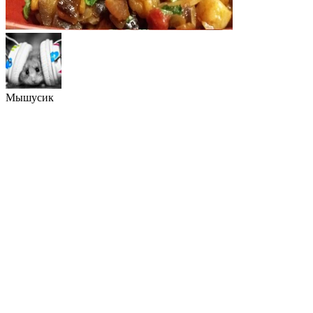
Мышусик