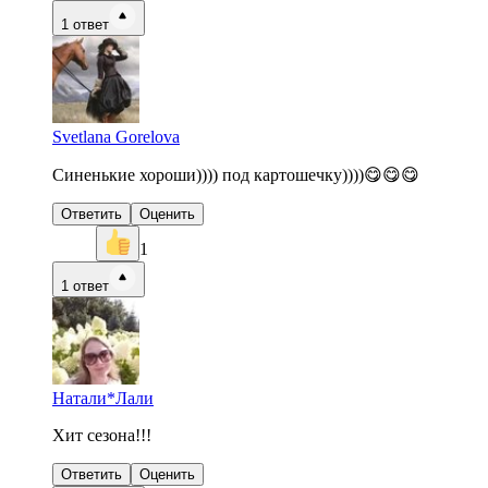
1
ответ
Svetlana Gorelova
Синенькие хороши)))) под картошечку))))😋😋😋
Ответить
Оценить
1
1
ответ
Натали*Лали
Хит сезона!!!
Ответить
Оценить