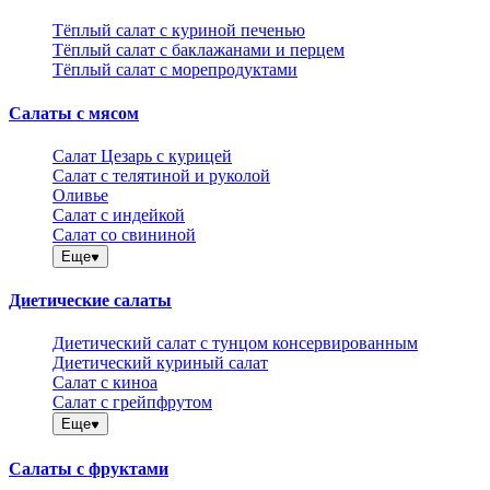
Тёплый салат с куриной печенью
Тёплый салат с баклажанами и перцем
Тёплый салат с морепродуктами
Салаты с мясом
Салат Цезарь с курицей
Салат с телятиной и руколой
Оливье
Салат с индейкой
Салат со свининой
Еще
Диетические салаты
Диетический салат с тунцом консервированным
Диетический куриный салат
Салат с киноа
Салат с грейпфрутом
Еще
Салаты с фруктами