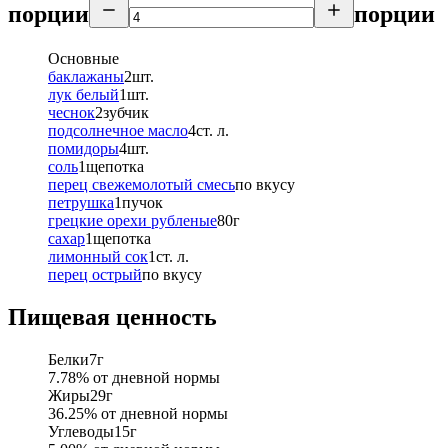
порции
порции
Основные
баклажаны
2
шт.
лук белый
1
шт.
чеснок
2
зубчик
подсолнечное масло
4
ст. л.
помидоры
4
шт.
соль
1
щепотка
перец свежемолотый смесь
по вкусу
петрушка
1
пучок
грецкие орехи рубленые
80
г
сахар
1
щепотка
лимонный сок
1
ст. л.
перец острый
по вкусу
Пищевая ценность
Белки
7
г
7.78
% от дневной нормы
Жиры
29
г
36.25
% от дневной нормы
Углеводы
15
г