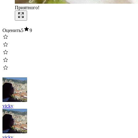
Приятного!
Оценить
5
9
vicky
vicky