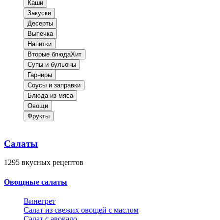
Каши
Закуски
Десерты
Выпечка
Напитки
Вторые блюда
Хит
Супы и бульоны
Гарниры
Соусы и заправки
Блюда из мяса
Овощи
Фрукты
Салаты
1295
вкусных рецептов
Овощные салаты
Винегрет
Салат из свежих овощей с маслом
Салат с авокадо