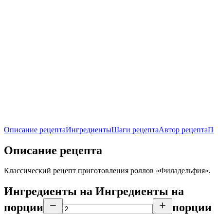
Описание рецепта
Ингредиенты
Шаги рецепта
Автор рецепта
По
Описание рецепта
Классический рецепт приготовления роллов «Филадельфия».
Ингредиенты на
Ингредиенты
на
порции
порции