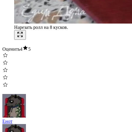
Нарезать ролл на 8 кусков.
Оценить
4
5
Енот