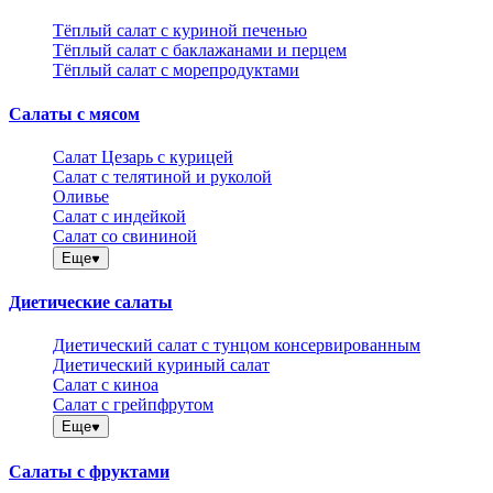
Тёплый салат с куриной печенью
Тёплый салат с баклажанами и перцем
Тёплый салат с морепродуктами
Салаты с мясом
Салат Цезарь с курицей
Салат с телятиной и руколой
Оливье
Салат с индейкой
Салат со свининой
Еще
Диетические салаты
Диетический салат с тунцом консервированным
Диетический куриный салат
Салат с киноа
Салат с грейпфрутом
Еще
Салаты с фруктами