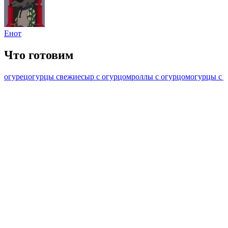
Енот
Что готовим
огурец
огурцы свежие
сыр с огурцом
роллы с огурцом
огурцы с 