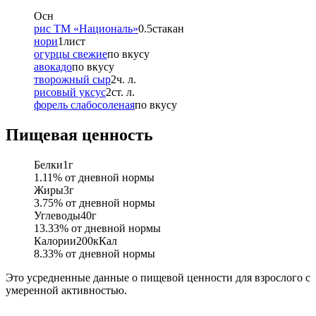
Осн
рис ТМ «Националь»
0.5
стакан
нори
1
лист
огурцы свежие
по вкусу
авокадо
по вкусу
творожный сыр
2
ч. л.
рисовый уксус
2
ст. л.
форель слабосоленая
по вкусу
Пищевая ценность
Белки
1
г
1.11
% от дневной нормы
Жиры
3
г
3.75
% от дневной нормы
Углеводы
40
г
13.33
% от дневной нормы
Калории
200
кКал
8.33
% от дневной нормы
Это усредненные данные о пищевой ценности для взрослого с
умеренной активностью.