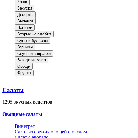
Каши
Закуски
Десерты
Выпечка
Напитки
Вторые блюда
Хит
Супы и бульоны
Гарниры
Соусы и заправки
Блюда из мяса
Овощи
Фрукты
Салаты
1295
вкусных рецептов
Овощные салаты
Винегрет
Салат из свежих овощей с маслом
Салат с авокадо