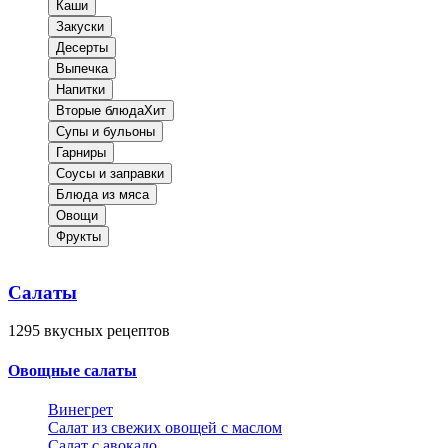
Каши
Закуски
Десерты
Выпечка
Напитки
Вторые блюда
Хит
Супы и бульоны
Гарниры
Соусы и заправки
Блюда из мяса
Овощи
Фрукты
Салаты
1295
вкусных рецептов
Овощные салаты
Винегрет
Салат из свежих овощей с маслом
Салат с авокадо