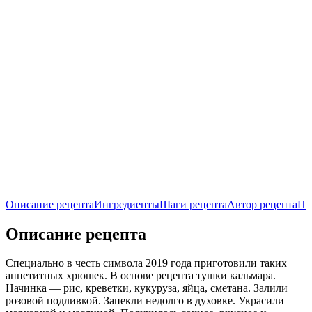
Описание рецепта
Ингредиенты
Шаги рецепта
Автор рецепта
По
Описание рецепта
Специально в честь символа 2019 года приготовили таких
аппетитных хрюшек. В основе рецепта тушки кальмара.
Начинка — рис, креветки, кукуруза, яйца, сметана. Залили
розовой подливкой. Запекли недолго в духовке. Украсили