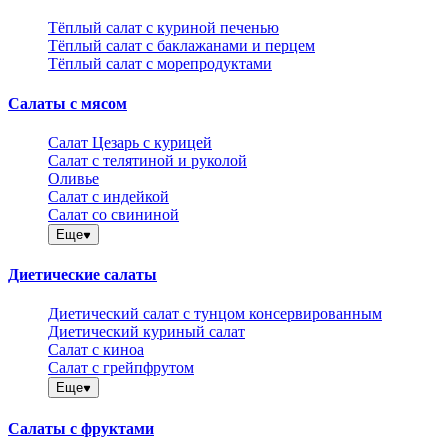
Тёплый салат с куриной печенью
Тёплый салат с баклажанами и перцем
Тёплый салат с морепродуктами
Салаты с мясом
Салат Цезарь с курицей
Салат с телятиной и руколой
Оливье
Салат с индейкой
Салат со свининой
Еще
Диетические салаты
Диетический салат с тунцом консервированным
Диетический куриный салат
Салат с киноа
Салат с грейпфрутом
Еще
Салаты с фруктами