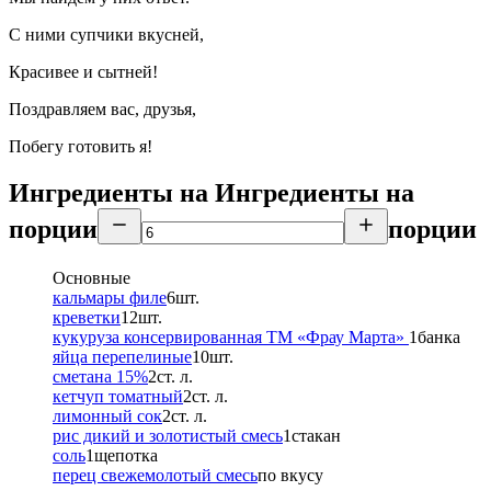
С ними супчики вкусней,
Красивее и сытней!
Поздравляем вас, друзья,
Побегу готовить я!
Ингредиенты на
Ингредиенты
на
порции
порции
Основные
кальмары филе
6
шт.
креветки
12
шт.
кукуруза консервированная ТМ «Фрау Марта»
1
банка
яйца перепелиные
10
шт.
сметана 15%
2
ст. л.
кетчуп томатный
2
ст. л.
лимонный сок
2
ст. л.
рис дикий и золотистый смесь
1
стакан
соль
1
щепотка
перец свежемолотый смесь
по вкусу