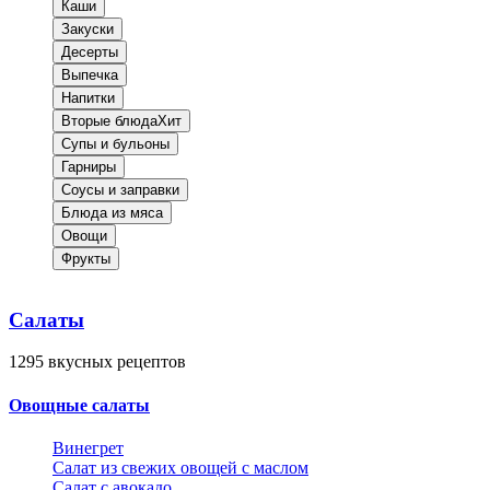
Каши
Закуски
Десерты
Выпечка
Напитки
Вторые блюда
Хит
Супы и бульоны
Гарниры
Соусы и заправки
Блюда из мяса
Овощи
Фрукты
Салаты
1295
вкусных рецептов
Овощные салаты
Винегрет
Салат из свежих овощей с маслом
Салат с авокадо