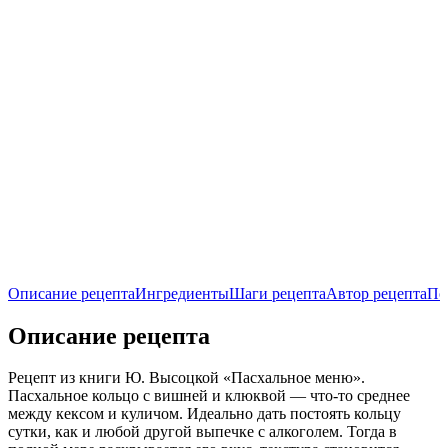
Описание рецепта
Ингредиенты
Шаги рецепта
Автор рецепта
По
Описание рецепта
Рецепт из книги Ю. Высоцкой «Пасхальное меню».
Пасхальное кольцо с вишней и клюквой — что-то среднее
между кексом и куличом. Идеально дать постоять кольцу
сутки, как и любой другой выпечке с алкоголем. Тогда в