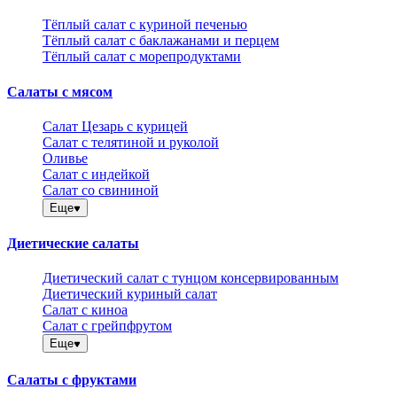
Тёплый салат с куриной печенью
Тёплый салат с баклажанами и перцем
Тёплый салат с морепродуктами
Салаты с мясом
Салат Цезарь с курицей
Салат с телятиной и руколой
Оливье
Салат с индейкой
Салат со свининой
Еще
Диетические салаты
Диетический салат с тунцом консервированным
Диетический куриный салат
Салат с киноа
Салат с грейпфрутом
Еще
Салаты с фруктами