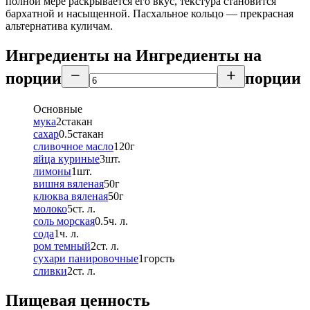
полной мере раскрывается его вкус, текстура становится
бархатной и насыщенной. Пасхальное кольцо — прекрасная
альтернатива куличам.
Ингредиенты на
Ингредиенты
на
порции
порции
Основные
мука
2
стакан
сахар
0.5
стакан
сливочное масло
120
г
яйца куриные
3
шт.
лимоны
1
шт.
вишня вяленая
50
г
клюква вяленая
50
г
молоко
5
ст. л.
соль морская
0.5
ч. л.
сода
1
ч. л.
ром темный
2
ст. л.
сухари панировочные
1
горсть
сливки
2
ст. л.
Пищевая ценность