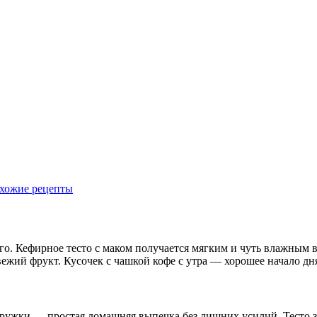
хожие рецепты
чного. Кефирное тесто с маком получается мягким и чуть влажным 
вежий фрукт. Кусочек с чашкой кофе с утра — хорошее начало дн
стружки — простая домашняя выпечка без лишних усилий. Тесто 