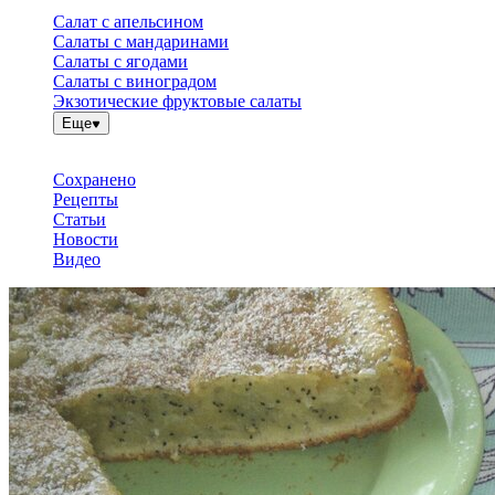
Салат с апельсином
Салаты с мандаринами
Салаты с ягодами
Салаты с виноградом
Экзотические фруктовые салаты
Еще
Сохранено
Рецепты
Статьи
Новости
Видео