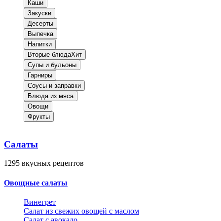
Каши
Закуски
Десерты
Выпечка
Напитки
Вторые блюда
Хит
Супы и бульоны
Гарниры
Соусы и заправки
Блюда из мяса
Овощи
Фрукты
Салаты
1295
вкусных рецептов
Овощные салаты
Винегрет
Салат из свежих овощей с маслом
Салат с авокадо