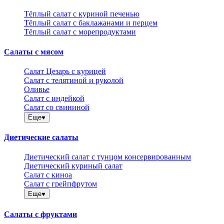
Тёплый салат с куриной печенью
Тёплый салат с баклажанами и перцем
Тёплый салат с морепродуктами
Салаты с мясом
Салат Цезарь с курицей
Салат с телятиной и руколой
Оливье
Салат с индейкой
Салат со свининой
Еще
Диетические салаты
Диетический салат с тунцом консервированным
Диетический куриный салат
Салат с киноа
Салат с грейпфрутом
Еще
Салаты с фруктами