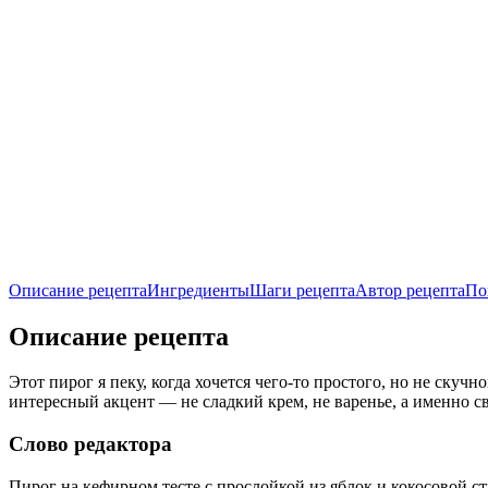
Описание рецепта
Ингредиенты
Шаги рецепта
Автор рецепта
По
Описание рецепта
Этот пирог я пеку, когда хочется чего-то простого, но не ску
интересный акцент — не сладкий крем, не варенье, а именно с
Слово редактора
Пирог на кефирном тесте с прослойкой из яблок и кокосовой 