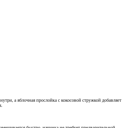
внутри, а яблочная прослойка с кокосовой стружкой добавляет
я.
замешивается быстро, начинка не требует предварительной