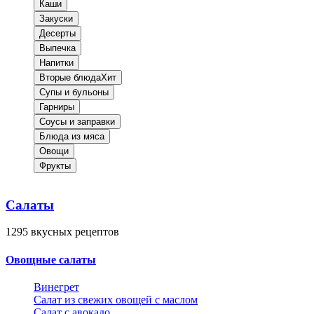
Каши
Закуски
Десерты
Выпечка
Напитки
Вторые блюда
Хит
Супы и бульоны
Гарниры
Соусы и заправки
Блюда из мяса
Овощи
Фрукты
Салаты
1295
вкусных рецептов
Овощные салаты
Винегрет
Салат из свежих овощей с маслом
Салат с авокадо