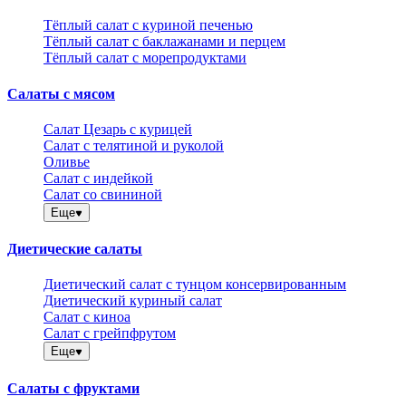
Тёплый салат с куриной печенью
Тёплый салат с баклажанами и перцем
Тёплый салат с морепродуктами
Салаты с мясом
Салат Цезарь с курицей
Салат с телятиной и руколой
Оливье
Салат с индейкой
Салат со свининой
Еще
Диетические салаты
Диетический салат с тунцом консервированным
Диетический куриный салат
Салат с киноа
Салат с грейпфрутом
Еще
Салаты с фруктами