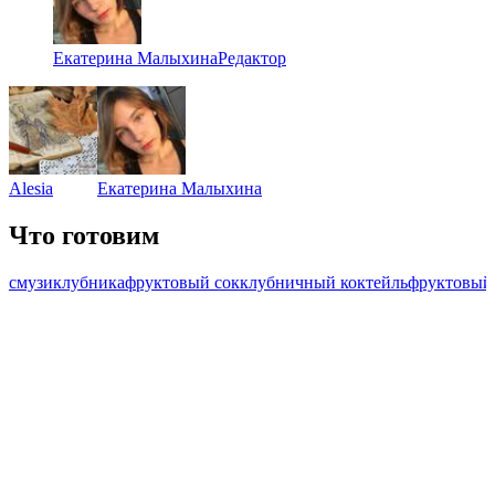
Екатерина Малыхина
Редактор
Alesia
Екатерина Малыхина
Что готовим
смузи
клубника
фруктовый сок
клубничный коктейль
фруктовый