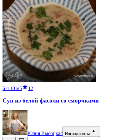
6 ч
10 м
5
12
Суп из белой фасоли со сморчками
Юлия Высоцкая
Ингредиенты