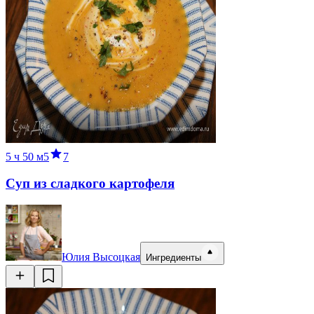
5 ч
50 м
5
7
Суп из сладкого картофеля
Юлия Высоцкая
Ингредиенты