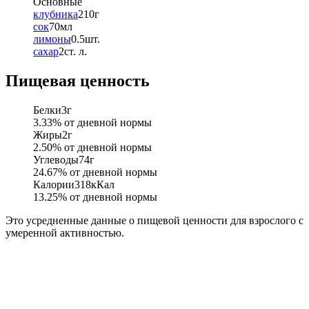
Основные
клубника
210
г
сок
70
мл
лимоны
0.5
шт.
сахар
2
ст. л.
Пищевая ценность
Белки
3
г
3.33
% от дневной нормы
Жиры
2
г
2.50
% от дневной нормы
Углеводы
74
г
24.67
% от дневной нормы
Калории
318
кКал
13.25
% от дневной нормы
Это усредненные данные о пищевой ценности для взрослого с
умеренной активностью.