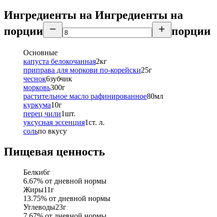
Ингредиенты на
Ингредиенты
на
порции
порции
Основные
капуста белокочанная
2
кг
приправа для моркови по-корейски
25
г
чеснок
6
зубчик
морковь
300
г
растительное масло рафинированное
80
мл
куркума
10
г
перец чили
1
шт.
уксусная эссенция
1
ст. л.
соль
по вкусу
Пищевая ценность
Белки
6
г
6.67
% от дневной нормы
Жиры
11
г
13.75
% от дневной нормы
Углеводы
23
г
7.67
% от дневной нормы