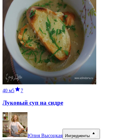
40 м
5
7
Луковый суп на сидре
Юлия Высоцкая
Ингредиенты