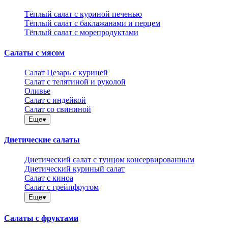
Тёплый салат с куриной печенью
Тёплый салат с баклажанами и перцем
Тёплый салат с морепродуктами
Салаты с мясом
Салат Цезарь с курицей
Салат с телятиной и руколой
Оливье
Салат с индейкой
Салат со свининой
Еще
Диетические салаты
Диетический салат с тунцом консервированным
Диетический куриный салат
Салат с киноа
Салат с грейпфрутом
Еще
Салаты с фруктами