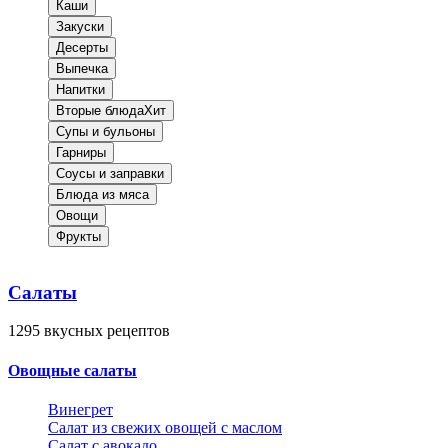
Каши
Закуски
Десерты
Выпечка
Напитки
Вторые блюда
Хит
Супы и бульоны
Гарниры
Соусы и заправки
Блюда из мяса
Овощи
Фрукты
Салаты
1295
вкусных рецептов
Овощные салаты
Винегрет
Салат из свежих овощей с маслом
Салат с авокадо