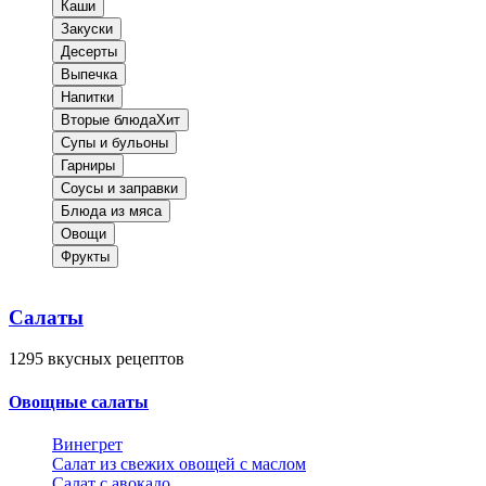
Каши
Закуски
Десерты
Выпечка
Напитки
Вторые блюда
Хит
Супы и бульоны
Гарниры
Соусы и заправки
Блюда из мяса
Овощи
Фрукты
Салаты
1295
вкусных рецептов
Овощные салаты
Винегрет
Салат из свежих овощей с маслом
Салат с авокадо