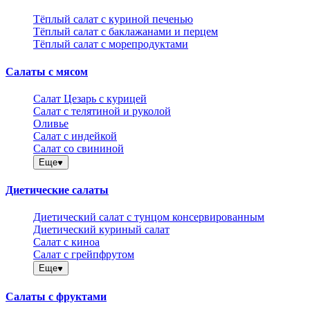
Тёплый салат с куриной печенью
Тёплый салат с баклажанами и перцем
Тёплый салат с морепродуктами
Салаты с мясом
Салат Цезарь с курицей
Салат с телятиной и руколой
Оливье
Салат с индейкой
Салат со свининой
Еще
Диетические салаты
Диетический салат с тунцом консервированным
Диетический куриный салат
Салат с киноа
Салат с грейпфрутом
Еще
Салаты с фруктами