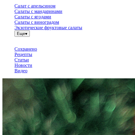
Салат с апельсином
Салаты с мандаринами
Салаты с ягодами
Салаты с виноградом
Экзотические фруктовые салаты
Еще
Сохранено
Рецепты
Статьи
Новости
Видео