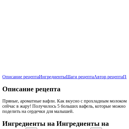
Описание рецепта
Ингредиенты
Шаги рецепта
Автор рецепта
По
Описание рецепта
Пряные, ароматные вафли. Как вкусно с прохладным молоком
сейчас в жару! Получилось 5 больших вафель, которые можно
поделить на сердечки для малышей.
Ингредиенты на
Ингредиенты
на