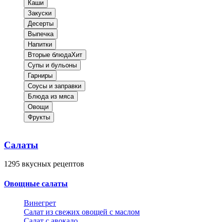
Каши
Закуски
Десерты
Выпечка
Напитки
Вторые блюда
Хит
Супы и бульоны
Гарниры
Соусы и заправки
Блюда из мяса
Овощи
Фрукты
Салаты
1295
вкусных рецептов
Овощные салаты
Винегрет
Салат из свежих овощей с маслом
Салат с авокадо