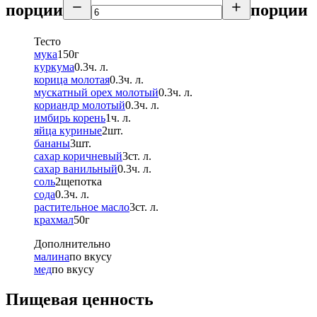
порции
порции
Тесто
мука
150
г
куркума
0.3
ч. л.
корица молотая
0.3
ч. л.
мускатный орех молотый
0.3
ч. л.
кориандр молотый
0.3
ч. л.
имбирь корень
1
ч. л.
яйца куриные
2
шт.
бананы
3
шт.
сахар коричневый
3
ст. л.
сахар ванильный
0.3
ч. л.
соль
2
щепотка
сода
0.3
ч. л.
растительное масло
3
ст. л.
крахмал
50
г
Дополнительно
малина
по вкусу
мед
по вкусу
Пищевая ценность