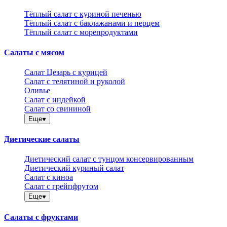
Тёплый салат с куриной печенью
Тёплый салат с баклажанами и перцем
Тёплый салат с морепродуктами
Салаты с мясом
Салат Цезарь с курицей
Салат с телятиной и руколой
Оливье
Салат с индейкой
Салат со свининой
Еще
Диетические салаты
Диетический салат с тунцом консервированным
Диетический куриный салат
Салат с киноа
Салат с грейпфрутом
Еще
Салаты с фруктами