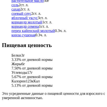
растительное масло
50
г
соль
2
ст. л.
сахар
2
ст. л.
соевый соус
2
ст. л.
яблочный уксус
3
ст. л.
кориандр молотый
1
ст. л.
кориандр семена
1
ст. л.
перец кайенский молотый
0.3
ч. л.
кинза сушеная
0.3
ч. л.
Пищевая ценность
Белки
3
г
3.33
% от дневной нормы
Жиры
6
г
7.50
% от дневной нормы
Углеводы
17
г
5.67
% от дневной нормы
Калории
123
кКал
5.13
% от дневной нормы
Это усредненные данные о пищевой ценности для взрослого с
умеренной активностью.