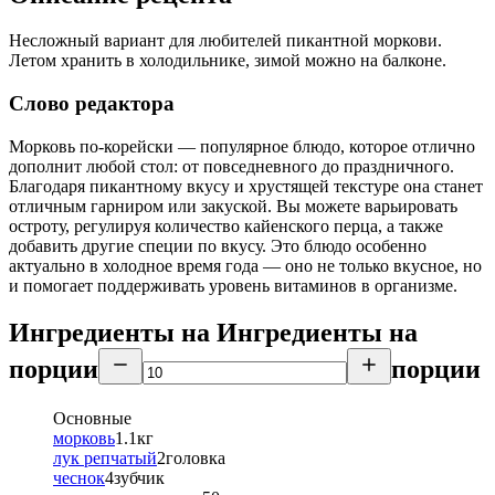
Несложный вариант для любителей пикантной моркови.
Летом хранить в холодильнике, зимой можно на балконе.
Слово редактора
Морковь по-корейски — популярное блюдо, которое отлично
дополнит любой стол: от повседневного до праздничного.
Благодаря пикантному вкусу и хрустящей текстуре она станет
отличным гарниром или закуской. Вы можете варьировать
остроту, регулируя количество кайенского перца, а также
добавить другие специи по вкусу. Это блюдо особенно
актуально в холодное время года — оно не только вкусное, но
и помогает поддерживать уровень витаминов в организме.
Ингредиенты на
Ингредиенты
на
порции
порции
Основные
морковь
1.1
кг
лук репчатый
2
головка
чеснок
4
зубчик