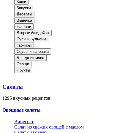
Каши
Закуски
Десерты
Выпечка
Напитки
Вторые блюда
Хит
Супы и бульоны
Гарниры
Соусы и заправки
Блюда из мяса
Овощи
Фрукты
Салаты
1295
вкусных рецептов
Овощные салаты
Винегрет
Салат из свежих овощей с маслом
Салат с авокадо