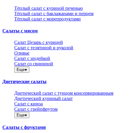
Тёплый салат с куриной печенью
Тёплый салат с баклажанами и перцем
Тёплый салат с морепродуктами
Салаты с мясом
Салат Цезарь с курицей
Салат с телятиной и руколой
Оливье
Салат с индейкой
Салат со свининой
Еще
Диетические салаты
Диетический салат с тунцом консервированным
Диетический куриный салат
Салат с киноа
Салат с грейпфрутом
Еще
Салаты с фруктами