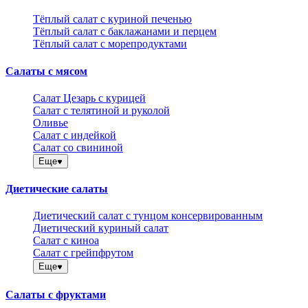
Тёплый салат с куриной печенью
Тёплый салат с баклажанами и перцем
Тёплый салат с морепродуктами
Салаты с мясом
Салат Цезарь с курицей
Салат с телятиной и руколой
Оливье
Салат с индейкой
Салат со свининой
Еще
Диетические салаты
Диетический салат с тунцом консервированным
Диетический куриный салат
Салат с киноа
Салат с грейпфрутом
Еще
Салаты с фруктами