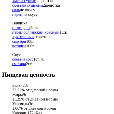
хмели-сунели
2
щепотка
орегано сушеный
2
щепотка
соль
по вкусу
перец
по вкусу
Начинка
помидоры
2
шт.
перец болгарский красный
1
шт.
лук зеленый
1
горсть
сыр бри
100
г
ветчина
100
г
Соус
соевый соус
1
ст. л.
сметана
2
ст. л.
Пищевая ценность
Белки
20
г
22.22
% от дневной нормы
Жиры
9
г
11.25
% от дневной нормы
Углеводы
3
г
1.00
% от дневной нормы
Калории
172
кКал