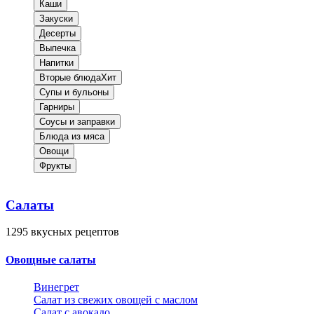
Каши
Закуски
Десерты
Выпечка
Напитки
Вторые блюда
Хит
Супы и бульоны
Гарниры
Соусы и заправки
Блюда из мяса
Овощи
Фрукты
Салаты
1295
вкусных рецептов
Овощные салаты
Винегрет
Салат из свежих овощей с маслом
Салат с авокадо