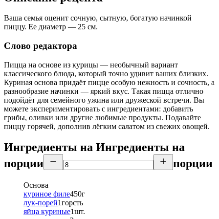
Ваша семья оценит сочную, сытную, богатую начинкой
пиццу. Ее диаметр — 25 см.
Слово редактора
Пицца на основе из курицы — необычный вариант
классического блюда, который точно удивит ваших близких.
Куриная основа придаёт пицце особую нежность и сочность, а
разнообразие начинки — яркий вкус. Такая пицца отлично
подойдёт для семейного ужина или дружеской встречи. Вы
можете экспериментировать с ингредиентами: добавить
грибы, оливки или другие любимые продукты. Подавайте
пиццу горячей, дополнив лёгким салатом из свежих овощей.
Ингредиенты на
Ингредиенты
на
порции
порции
Основа
куриное филе
450
г
лук-порей
1
горсть
яйца куриные
1
шт.