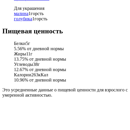
Для украшения
малина
1
горсть
голубика
1
горсть
Пищевая ценность
Белки
5
г
5.56
% от дневной нормы
Жиры
11
г
13.75
% от дневной нормы
Углеводы
38
г
12.67
% от дневной нормы
Калории
263
кКал
10.96
% от дневной нормы
Это усредненные данные о пищевой ценности для взрослого с
умеренной активностью.