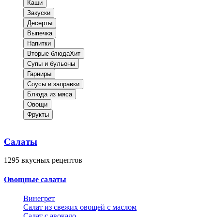
Каши
Закуски
Десерты
Выпечка
Напитки
Вторые блюда
Хит
Супы и бульоны
Гарниры
Соусы и заправки
Блюда из мяса
Овощи
Фрукты
Салаты
1295
вкусных рецептов
Овощные салаты
Винегрет
Салат из свежих овощей с маслом
Салат с авокадо