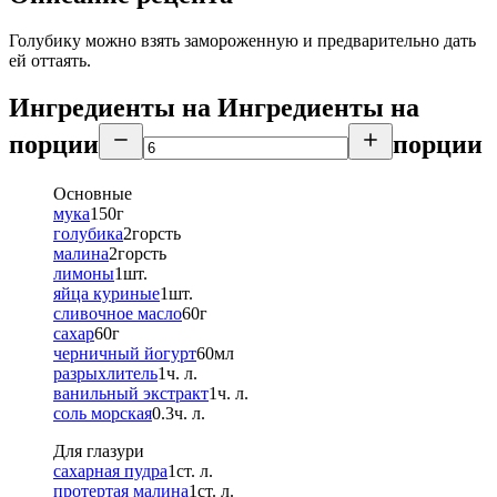
Голубику можно взять замороженную и предварительно дать
ей оттаять.
Ингредиенты на
Ингредиенты
на
порции
порции
Основные
мука
150
г
голубика
2
горсть
малина
2
горсть
лимоны
1
шт.
яйца куриные
1
шт.
сливочное масло
60
г
сахар
60
г
черничный йогурт
60
мл
разрыхлитель
1
ч. л.
ванильный экстракт
1
ч. л.
соль морская
0.3
ч. л.
Для глазури
сахарная пудра
1
ст. л.
протертая малина
1
ст. л.