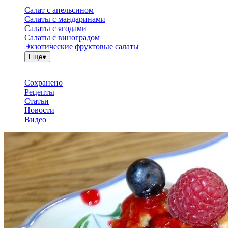
Салат с апельсином
Салаты с мандаринами
Салаты с ягодами
Салаты с виноградом
Экзотические фруктовые салаты
Еще
Сохранено
Рецепты
Статьи
Новости
Видео