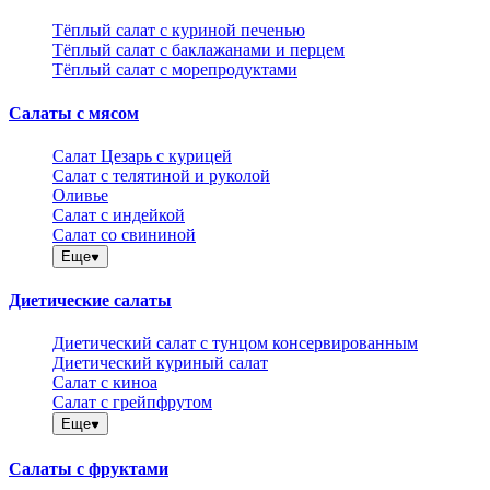
Тёплый салат с куриной печенью
Тёплый салат с баклажанами и перцем
Тёплый салат с морепродуктами
Салаты с мясом
Салат Цезарь с курицей
Салат с телятиной и руколой
Оливье
Салат с индейкой
Салат со свининой
Еще
Диетические салаты
Диетический салат с тунцом консервированным
Диетический куриный салат
Салат с киноа
Салат с грейпфрутом
Еще
Салаты с фруктами