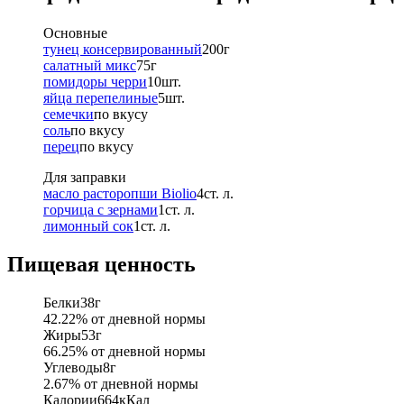
Основные
тунец консервированный
200
г
салатный микс
75
г
помидоры черри
10
шт.
яйца перепелиные
5
шт.
семечки
по вкусу
соль
по вкусу
перец
по вкусу
Для заправки
масло расторопши Biolio
4
ст. л.
горчица с зернами
1
ст. л.
лимонный сок
1
ст. л.
Пищевая ценность
Белки
38
г
42.22
% от дневной нормы
Жиры
53
г
66.25
% от дневной нормы
Углеводы
8
г
2.67
% от дневной нормы
Калории
664
кКал