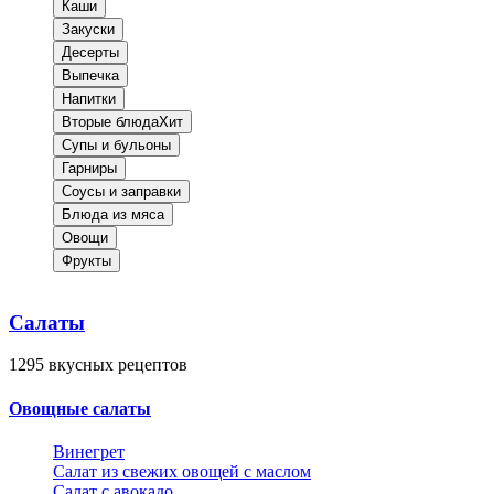
Каши
Закуски
Десерты
Выпечка
Напитки
Вторые блюда
Хит
Супы и бульоны
Гарниры
Соусы и заправки
Блюда из мяса
Овощи
Фрукты
Салаты
1295
вкусных рецептов
Овощные салаты
Винегрет
Салат из свежих овощей с маслом
Салат с авокадо