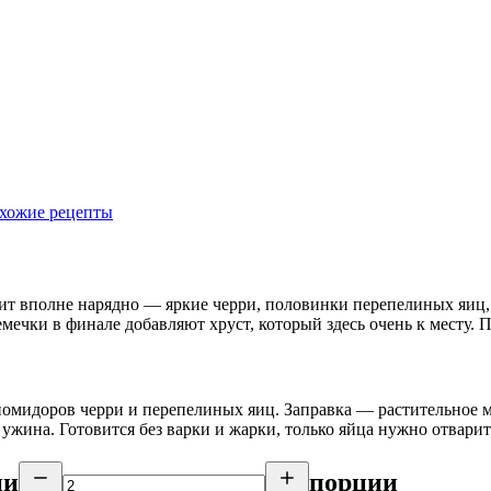
хожие рецепты
дит вполне нарядно — яркие черри, половинки перепелиных яиц, 
ечки в финале добавляют хруст, который здесь очень к месту. П
помидоров черри и перепелиных яиц. Заправка — растительное м
ужина. Готовится без варки и жарки, только яйца нужно отварит
ии
порции