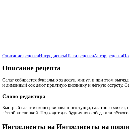
Описание рецепта
Ингредиенты
Шаги рецепта
Автор рецепта
По
Описание рецепта
Салат собирается буквально за десять минут, и при этом выгля
и лимонный сок дают приятную кислинку и лёгкую остроту. Сем
Слово редактора
Быстрый салат из консервированного тунца, салатного микса, 
лёгкой кислинкой. Подходит для будничного обеда или лёгкого 
Ингредиенты на
Ингредиенты
на порц