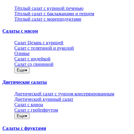
Тёплый салат с куриной печенью
Тёплый салат с баклажанами и перцем
Тёплый салат с морепродуктами
Салаты с мясом
Салат Цезарь с курицей
Салат с телятиной и руколой
Оливье
Салат с индейкой
Салат со свининой
Еще
Диетические салаты
Диетический салат с тунцом консервированным
Диетический куриный салат
Салат с киноа
Салат с грейпфрутом
Еще
Салаты с фруктами